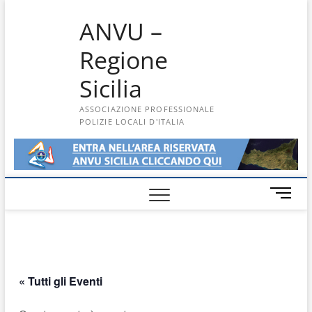
Skip
ANVU –
to
content
Regione
Sicilia
ASSOCIAZIONE PROFESSIONALE
POLIZIE LOCALI D'ITALIA
M
e
n
u
B
u
« Tutti gli Eventi
t
t