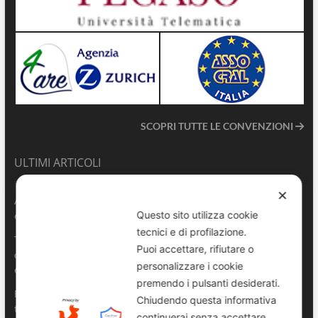
SCOPRI TUTTE LE CONVENZIONI
ULTIMI ARTICOLI
✕
ANVU TG | Edizione del 06.08.2026
Questo sito utilizza cookie
6 Agosto 2026
tecnici e di profilazione.
Terrasini 2026: aperte le pre-iscrizioni al 6° Convegno Regionale
Puoi accettare, rifiutare o
delle Polizie Locali Siciliane
personalizzare i cookie
6 Agosto 2026
premendo i pulsanti desiderati.
Pescara, comandante della Polizia Locale di Spoltore salva un
Chiudendo questa informativa
turista colto da malore in mare
continuerai senza accettare.