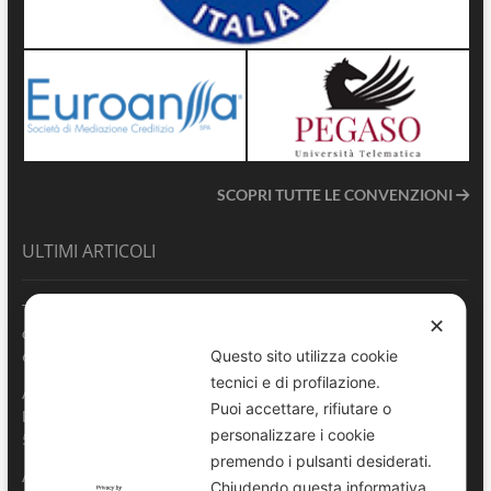
SCOPRI TUTTE LE CONVENZIONI
ULTIMI ARTICOLI
Terrasini 2026: aperte le pre-iscrizioni al 6° Convegno Regionale
✕
delle Polizie Locali Siciliane
Questo sito utilizza cookie
6 Agosto 2026
tecnici e di profilazione.
ANVU Sicilia esprime piena vicinanza al Comando di Polizia
Puoi accettare, rifiutare o
Locale di Catania e all’Agente gravemente ferito in servizio
personalizzare i cookie
5 Agosto 2026
premendo i pulsanti desiderati.
ANVU Sicilia News – Episodio 3 | Sicurezza urbana: una
Chiudendo questa informativa