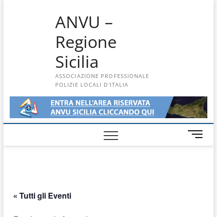
Skip
ANVU –
to
content
Regione
Sicilia
ASSOCIAZIONE PROFESSIONALE
POLIZIE LOCALI D'ITALIA
M
e
n
u
B
u
« Tutti gli Eventi
t
t