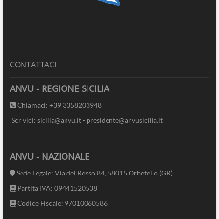
CONTATTACI
ANVU - REGIONE SICILIA
Chiamaci: +39 3358203948
Scrivici: sicilia@anvu.it - presidente@anvusicilia.it
ANVU - NAZIONALE
Sede Legale: Via del Rosso 84, 58015 Orbetello (GR)
Partita IVA: 09441520538
Codice Fiscale: 97010060586