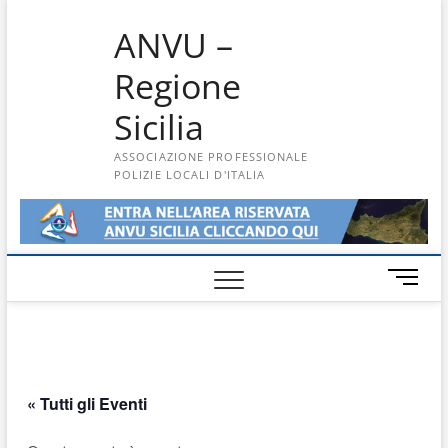
Skip
ANVU –
to
content
Regione
Sicilia
ASSOCIAZIONE PROFESSIONALE
POLIZIE LOCALI D'ITALIA
M
e
n
u
B
u
« Tutti gli Eventi
t
t