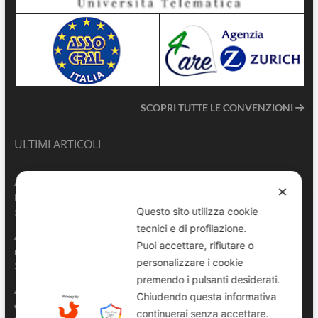
SCOPRI TUTTE LE CONVENZIONI
ULTIMI ARTICOLI
ANVU Sicilia esprime piena vicinanza al Comando di Polizia
✕
Locale di Catania e all’Agente gravemente ferito in servizio
Questo sito utilizza cookie
5 Agosto 2026
tecnici e di profilazione.
ANVU Sicilia News – Episodio 3 | Sicurezza urbana: una
Puoi accettare, rifiutare o
responsabilità condivisa
personalizzare i cookie
3 Agosto 2026
premendo i pulsanti desiderati.
ANVU richiama gli Enti locali sull’obbligo di destinare i proventi
Chiudendo questa informativa
delle sanzioni a previdenza e assistenza della Polizia Locale
continuerai senza accettare.