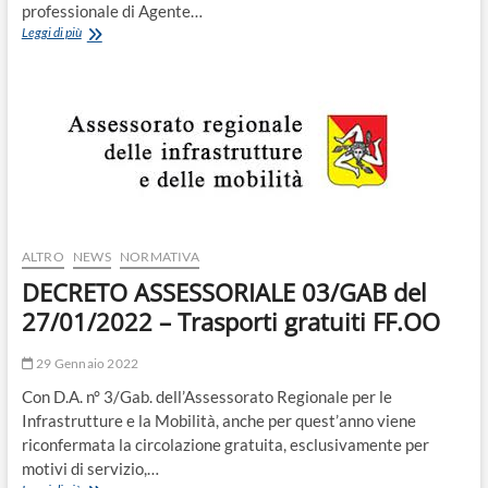
professionale di Agente…
COMUNE
Leggi di più
DI
BELPASSO:
Manifestazione
per
la
copertura
di
due
posti
di
Agente
ALTRO
NEWS
NORMATIVA
di
DECRETO ASSESSORIALE 03/GAB del
Polizia
Municipale.
27/01/2022 – Trasporti gratuiti FF.OO
29 Gennaio 2022
Con D.A. n° 3/Gab. dell’Assessorato Regionale per le
Infrastrutture e la Mobilità, anche per quest’anno viene
riconfermata la circolazione gratuita, esclusivamente per
motivi di servizio,…