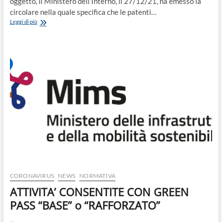
oggetto, il Ministero dell’Interno, il 27/12/21, ha emesso la
circolare nella quale specifica che le patenti…
RICONOSCIMENTO
Leggi di più
DELLE
PATENTI
BRITANNICHE.
APPLICAZIONE
DELL’ART.
135
C.D.S..
CORONAVIRUS
NEWS
NORMATIVA
ATTIVITA’ CONSENTITE CON GREEN
PASS “BASE” o “RAFFORZATO”