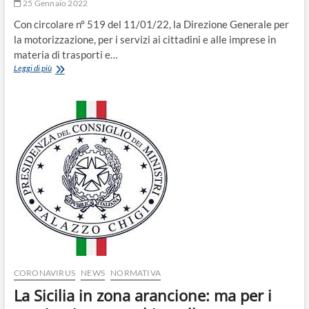
25 Gennaio 2022
Con circolare n° 519 del 11/01/22, la Direzione Generale per
la motorizzazione, per i servizi ai cittadini e alle imprese in
materia di trasporti e…
ATTIVITA’
Leggi di più
CONSENTITE
CON
GREEN
PASS
“BASE”
o
“RAFFORZATO”
CORONAVIRUS
NEWS
NORMATIVA
La Sicilia in zona arancione: ma per i