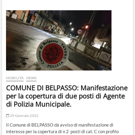
DI
CAMPOROTONDO
ETNEO:
Avviso
di
manifestazione
di
interesse
per
la
copertura
di
1
posto
di
MOBILITÀ
NEWS
Agente
COMUNE DI BELPASSO: Manifestazione
di
Polizia
per la copertura di due posti di Agente
Locale.
di Polizia Municipale.
29 Gennaio 2022
Il Comune di BELPASSO dà avviso di manifestazione di
interesse per la copertura di n 2 posti di cat. C con profilo