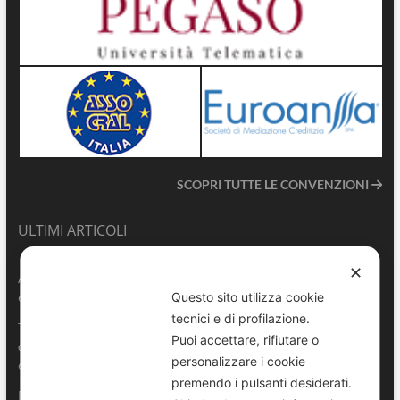
SCOPRI TUTTE LE CONVENZIONI
ULTIMI ARTICOLI
✕
ANVU TG | Edizione del 06.08.2026
6 Agosto 2026
Questo sito utilizza cookie
tecnici e di profilazione.
Terrasini 2026: aperte le pre-iscrizioni al 6° Convegno Regionale
Puoi accettare, rifiutare o
delle Polizie Locali Siciliane
personalizzare i cookie
6 Agosto 2026
premendo i pulsanti desiderati.
Pescara, comandante della Polizia Locale di Spoltore salva un