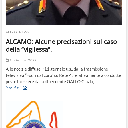
ALTRO
NEWS
ALCAMO: Alcune precisazioni sul caso
della “vigilessa”.
15 Gennaio 2022
Alle notizie diffuse, l’11 gennaio u.s., dalla trasmissione
televisiva “Fuori dal coro” su Rete 4, relativamente a condotte
poste in essere dalla dipendente GALLO Cinzia,…
ALCAMO:
Leggi di più
Alcune
precisazioni
sul
caso
della
“vigilessa”.