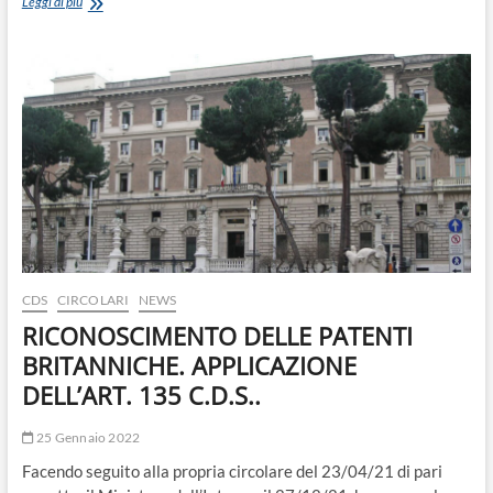
DECRETO
Leggi di più
ASSESSORIALE
03/GAB
del
27/01/2022
–
Trasporti
gratuiti
FF.OO
CDS
CIRCOLARI
NEWS
RICONOSCIMENTO DELLE PATENTI
BRITANNICHE. APPLICAZIONE
DELL’ART. 135 C.D.S..
25 Gennaio 2022
Facendo seguito alla propria circolare del 23/04/21 di pari