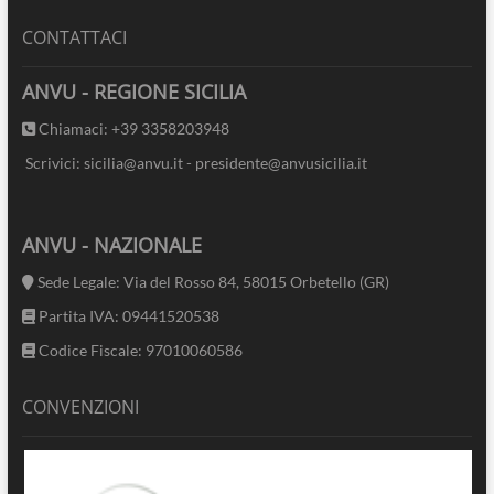
CONTATTACI
ANVU - REGIONE SICILIA
Chiamaci: +39 3358203948
Scrivici: sicilia@anvu.it - presidente@anvusicilia.it
ANVU - NAZIONALE
Sede Legale: Via del Rosso 84, 58015 Orbetello (GR)
Partita IVA: 09441520538
Codice Fiscale: 97010060586
CONVENZIONI