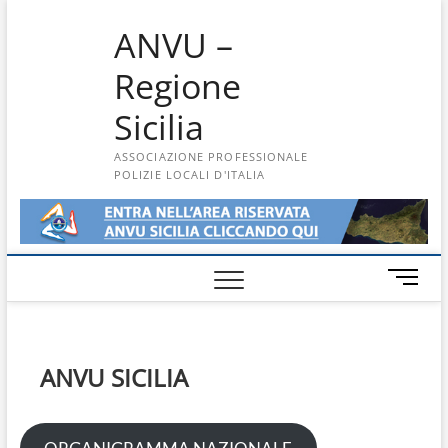
Skip
ANVU –
to
content
Regione
Sicilia
ASSOCIAZIONE PROFESSIONALE
POLIZIE LOCALI D'ITALIA
M
e
n
u
B
ANVU SICILIA
u
t
t