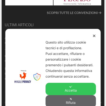
SCOPRI TUTTE LE CONVENZIONI
ULTIMI ARTICOLI
✕
ANVU TG | Edizione del 06.08.2026
Questo sito utilizza cookie
6 Agosto 2026
tecnici e di profilazione.
Terrasini 2026: aperte le pre-iscrizioni al 6° Convegno Regionale
Puoi accettare, rifiutare o
delle Polizie Locali Siciliane
personalizzare i cookie
6 Agosto 2026
premendo i pulsanti desiderati.
Pescara, comandante della Polizia Locale di Spoltore salva un
Chiudendo questa informativa
turista colto da malore in mare
continuerai senza accettare.
6 Agosto 2026
Accetta
ANVU – Regione Sicilia
© Copyright 2022. All right reserved to
. |
Privacy e
Rifiuta