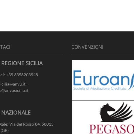
TACI
CONVENZIONI
 REGIONE SICILIA
ci: +39 3358203948
sicilia@anvu.it -
e@anvusicilia.it
- NAZIONALE
gale: Via del Rosso 84, 58015
 (GR)