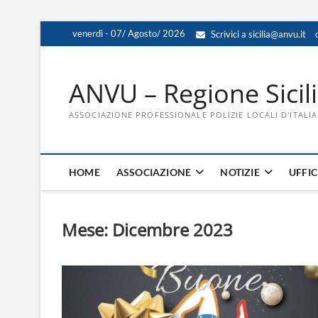
Skip
venerdì - 07/ Agosto/ 2026
Scrivici a sicilia@anvu.it
to
content
ANVU – Regione Sicil
ASSOCIAZIONE PROFESSIONALE POLIZIE LOCALI D'ITALIA
HOME
ASSOCIAZIONE
NOTIZIE
UFFIC
Mese:
Dicembre 2023