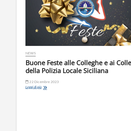
NEWS
Buone Feste alle Colleghe e ai Coll
della Polizia Locale Siciliana
22 Dicembre 2023
Buone
Leggi di più
Feste
alle
Colleghe
e
ai
Colleghi
della
Polizia