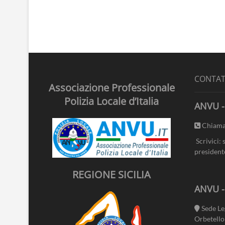
CONTAT
Associazione Professionale
Polizia Locale d’Italia
ANVU -
Chiama
Scrivici: 
president
REGIONE SICILIA
ANVU 
Sede Le
Orbetello