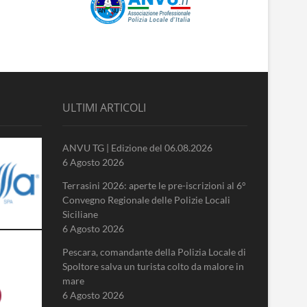
ULTIMI ARTICOLI
ANVU TG | Edizione del 06.08.2026
6 Agosto 2026
Terrasini 2026: aperte le pre-iscrizioni al 6°
Convegno Regionale delle Polizie Locali
Siciliane
6 Agosto 2026
Pescara, comandante della Polizia Locale di
Spoltore salva un turista colto da malore in
mare
6 Agosto 2026