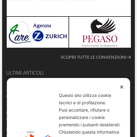
SCOPRI TUTTE LE CONVENZIONI
ULTIMI ARTICOLI
✕
ANVU TG | Edizione del 06.08.2026
Questo sito utilizza cookie
6 Agosto 2026
tecnici e di profilazione.
Terrasini 2026: aperte le pre-iscrizioni al 6° Convegno Regionale
Puoi accettare, rifiutare o
delle Polizie Locali Siciliane
personalizzare i cookie
6 Agosto 2026
premendo i pulsanti desiderati.
Pescara, comandante della Polizia Locale di Spoltore salva un
Chiudendo questa informativa
turista colto da malore in mare