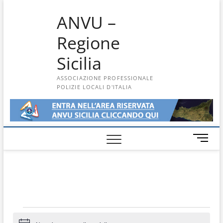
Skip
ANVU –
to
content
Regione
Sicilia
ASSOCIAZIONE PROFESSIONALE
POLIZIE LOCALI D'ITALIA
M
e
n
u
B
u
t
Eventi
t