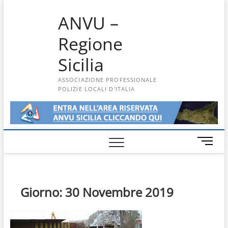
Skip
ANVU –
to
content
Regione
Sicilia
ASSOCIAZIONE PROFESSIONALE
POLIZIE LOCALI D'ITALIA
M
e
n
u
B
Giorno:
30 Novembre 2019
u
t
t