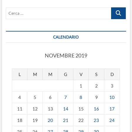
D.Lgs.
Cerca
n.152
del
…
2006
CALENDARIO
NOVEMBRE 2019
L
M
M
G
V
S
D
1
2
3
4
5
6
7
8
9
10
11
12
13
14
15
16
17
18
19
20
21
22
23
24
25
26
27
28
29
30