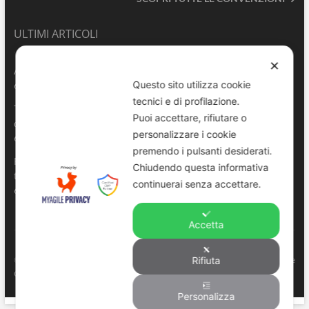
ULTIMI ARTICOLI
✕
ANVU TG | Edizione del 06.08.2026
Questo sito utilizza cookie
6 Agosto 2026
tecnici e di profilazione.
Terrasini 2026: aperte le pre-iscrizioni al 6° Convegno Regionale
Puoi accettare, rifiutare o
delle Polizie Locali Siciliane
personalizzare i cookie
6 Agosto 2026
premendo i pulsanti desiderati.
Pescara, comandante della Polizia Locale di Spoltore salva un
Chiudendo questa informativa
turista colto da malore in mare
continuerai senza accettare.
6 Agosto 2026
Accetta
ANVU – Regione Sicilia
© Copyright 2022. All right reserved to
. |
Privacy e
Rifiuta
Cookie Policy
-
Consenso
Personalizza