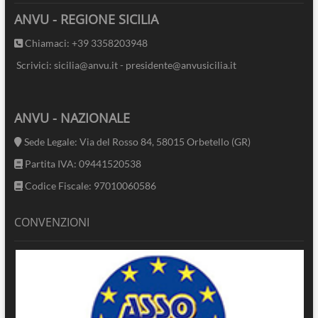
ANVU - REGIONE SICILIA
Chiamaci: +39 3358203948
Scrivici: sicilia@anvu.it - presidente@anvusicilia.it
ANVU - NAZIONALE
Sede Legale: Via del Rosso 84, 58015 Orbetello (GR)
Partita IVA: 09441520538
Codice Fiscale: 97010060586
CONVENZIONI