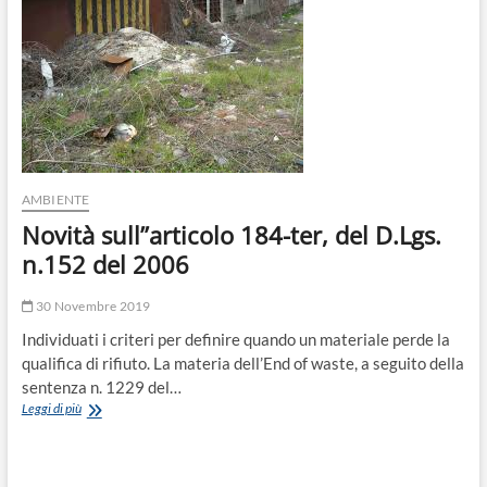
o
n
AMBIENTE
Novità sull’’articolo 184-ter, del D.Lgs.
n.152 del 2006
30 Novembre 2019
Individuati i criteri per definire quando un materiale perde la
qualifica di rifiuto. La materia dell’End of waste, a seguito della
sentenza n. 1229 del…
Novità
Leggi di più
sull’’articolo
184-
ter,
del