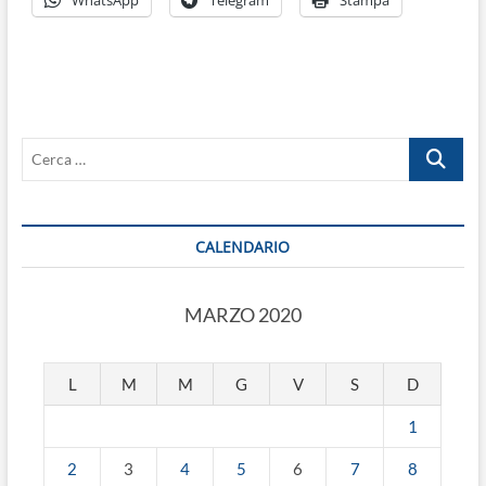
Cerca
…
CALENDARIO
MARZO 2020
L
M
M
G
V
S
D
1
2
3
4
5
6
7
8