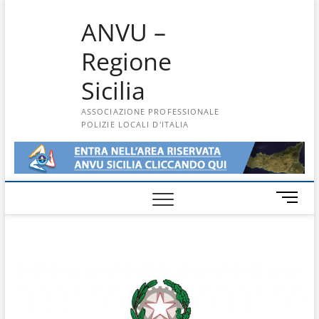
Skip
ANVU –
to
content
Regione
Sicilia
ASSOCIAZIONE PROFESSIONALE
POLIZIE LOCALI D'ITALIA
M
e
n
u
B
u
t
t