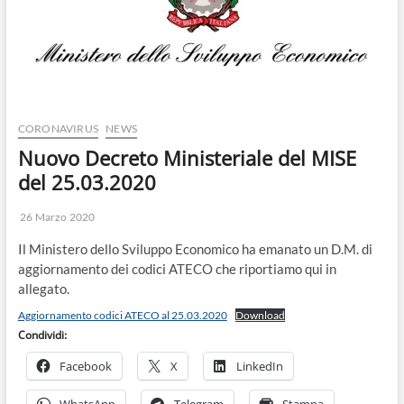
o
n
CORONAVIRUS
NEWS
Nuovo Decreto Ministeriale del MISE
del 25.03.2020
26 Marzo 2020
Il Ministero dello Sviluppo Economico ha emanato un D.M. di
aggiornamento dei codici ATECO che riportiamo qui in
allegato.
Aggiornamento codici ATECO al 25.03.2020
Download
Condividi:
Facebook
X
LinkedIn
WhatsApp
Telegram
Stampa