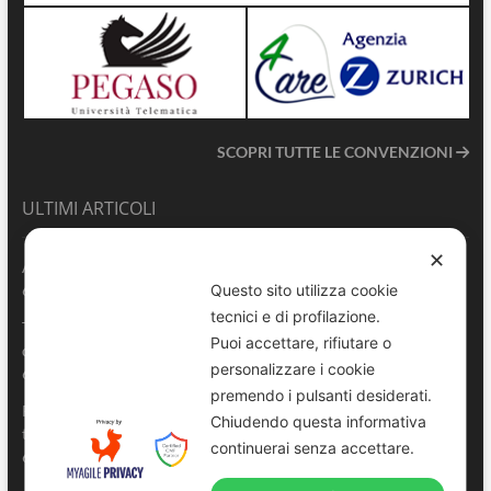
SCOPRI TUTTE LE CONVENZIONI
ULTIMI ARTICOLI
✕
ANVU TG | Edizione del 06.08.2026
6 Agosto 2026
Questo sito utilizza cookie
tecnici e di profilazione.
Terrasini 2026: aperte le pre-iscrizioni al 6° Convegno Regionale
Puoi accettare, rifiutare o
delle Polizie Locali Siciliane
personalizzare i cookie
6 Agosto 2026
premendo i pulsanti desiderati.
Pescara, comandante della Polizia Locale di Spoltore salva un
Chiudendo questa informativa
turista colto da malore in mare
continuerai senza accettare.
6 Agosto 2026