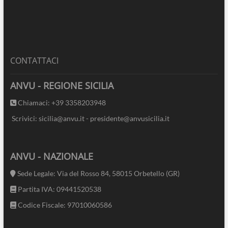
CONTATTACI
ANVU - REGIONE SICILIA
Chiamaci: +39 3358203948
Scrivici: sicilia@anvu.it - presidente@anvusicilia.it
ANVU - NAZIONALE
Sede Legale: Via del Rosso 84, 58015 Orbetello (GR)
Partita IVA: 09441520538
Codice Fiscale: 97010060586