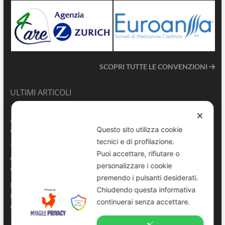
SCOPRI TUTTE LE CONVENZIONI
ULTIMI ARTICOLI
✕
ANVU TG | Edizione del 06.08.2026
Questo sito utilizza cookie
6 Agosto 2026
tecnici e di profilazione.
Terrasini 2026: aperte le pre-iscrizioni al 6° Convegno Regionale
Puoi accettare, rifiutare o
delle Polizie Locali Siciliane
personalizzare i cookie
6 Agosto 2026
premendo i pulsanti desiderati.
Pescara, comandante della Polizia Locale di Spoltore salva un
Chiudendo questa informativa
turista colto da malore in mare
continuerai senza accettare.
6 Agosto 2026