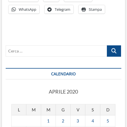
WhatsApp
Telegram
Stampa
Cerca
…
CALENDARIO
APRILE 2020
L
M
M
G
V
S
D
1
2
3
4
5