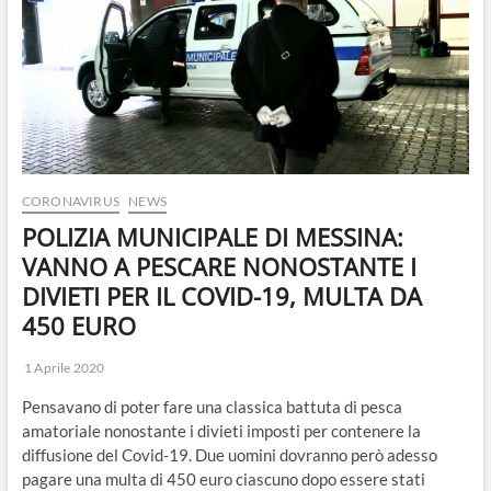
o
n
CORONAVIRUS
NEWS
POLIZIA MUNICIPALE DI MESSINA:
VANNO A PESCARE NONOSTANTE I
DIVIETI PER IL COVID-19, MULTA DA
450 EURO
1 Aprile 2020
Pensavano di poter fare una classica battuta di pesca
amatoriale nonostante i divieti imposti per contenere la
diffusione del Covid-19. Due uomini dovranno però adesso
pagare una multa di 450 euro ciascuno dopo essere stati