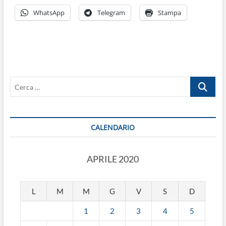
WhatsApp
Telegram
Stampa
Cerca
…
CALENDARIO
APRILE 2020
L
M
M
G
V
S
D
1
2
3
4
5