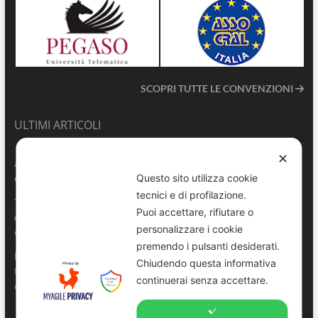
SCOPRI TUTTE LE CONVENZIONI
ULTIMI ARTICOLI
✕
ANVU TG | Edizione del 06.08.2026
Questo sito utilizza cookie
6 Agosto 2026
tecnici e di profilazione.
Terrasini 2026: aperte le pre-iscrizioni al 6° Convegno Regionale
Puoi accettare, rifiutare o
delle Polizie Locali Siciliane
personalizzare i cookie
6 Agosto 2026
premendo i pulsanti desiderati.
Pescara, comandante della Polizia Locale di Spoltore salva un
Chiudendo questa informativa
turista colto da malore in mare
continuerai senza accettare.
6 Agosto 2026