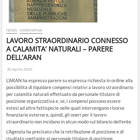
o
n
NEWS
NORMATIVA
LAVORO STRAORDINARIO CONNESSO
A CALAMITA’ NATURALI – PARERE
DELL’ARAN
30 Aprile 2020
L'ARAN ha espresso parere su espressa richiesta in ordine alla
possibilità di liquidare compensi relativi a lavoro straordinario
per calamità naturali effettuato da personale titolare di
posizione organizzativa e, se, i compensi possono essere
estesi ad altre fattispecie nelle quali intervengano risorse
finanziarie esterne e, quindi, gli oneri per il lavoro
straordinario non incidano in alcun modo sul bilancio dell’ente.
L'Agenzia ha precisato che la retribuzione di posizione e di
risultato spettante al personale titolare di posizione