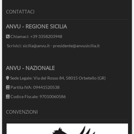
CONTATTACI
ANVU - REGIONE SICILIA
Chiamaci: +39 3358203948
Scrivici: sicilia@anvu.it - presidente@anvusicilia.it
ANVU - NAZIONALE
Sede Legale: Via del Rosso 84, 58015 Orbetello (GR)
Partita IVA: 09441520538
Codice Fiscale: 97010060586
CONVENZIONI