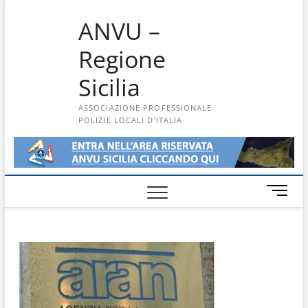
Skip
ANVU –
to
content
Regione
Sicilia
ASSOCIAZIONE PROFESSIONALE
POLIZIE LOCALI D'ITALIA
M
e
n
u
B
u
t
t