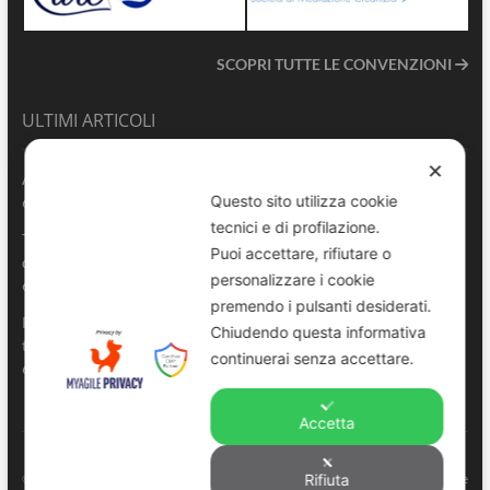
SCOPRI TUTTE LE CONVENZIONI
ULTIMI ARTICOLI
✕
ANVU TG | Edizione del 06.08.2026
Questo sito utilizza cookie
6 Agosto 2026
tecnici e di profilazione.
Terrasini 2026: aperte le pre-iscrizioni al 6° Convegno Regionale
Puoi accettare, rifiutare o
delle Polizie Locali Siciliane
personalizzare i cookie
6 Agosto 2026
premendo i pulsanti desiderati.
Pescara, comandante della Polizia Locale di Spoltore salva un
Chiudendo questa informativa
turista colto da malore in mare
continuerai senza accettare.
6 Agosto 2026
Accetta
ANVU – Regione Sicilia
© Copyright 2022. All right reserved to
. |
Privacy e
Rifiuta