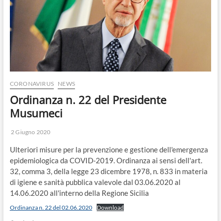
o
n
CORONAVIRUS
NEWS
Ordinanza n. 22 del Presidente
Musumeci
2 Giugno 2020
Ulteriori misure per la prevenzione e gestione dell'emergenza
epidemiologica da COVID-2019. Ordinanza ai sensi dell'art.
32, comma 3, della legge 23 dicembre 1978, n. 833 in materia
di igiene e sanità pubblica valevole dal 03.06.2020 al
14.06.2020 all'interno della Regione Sicilia
Ordinanza n. 22 del 02.06.2020
Download