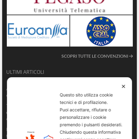
SCOPRI TUTTE LE CONVENZIONI
ULTIMI ARTICOLI
✕
ANVU TG | Edizione del 06.08.2026
Questo sito utilizza cookie
6 Agosto 2026
tecnici e di profilazione.
Terrasini 2026: aperte le pre-iscrizioni al 6° Convegno Regionale
Puoi accettare, rifiutare o
delle Polizie Locali Siciliane
personalizzare i cookie
6 Agosto 2026
premendo i pulsanti desiderati.
Pescara, comandante della Polizia Locale di Spoltore salva un
Chiudendo questa informativa
turista colto da malore in mare