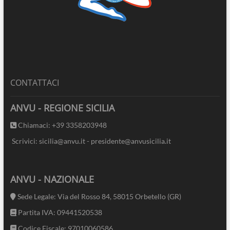
CONTATTACI
ANVU - REGIONE SICILIA
Chiamaci: +39 3358203948
Scrivici: sicilia@anvu.it - presidente@anvusicilia.it
ANVU - NAZIONALE
Sede Legale: Via del Rosso 84, 58015 Orbetello (GR)
Partita IVA: 09441520538
Codice Fiscale: 97010060586