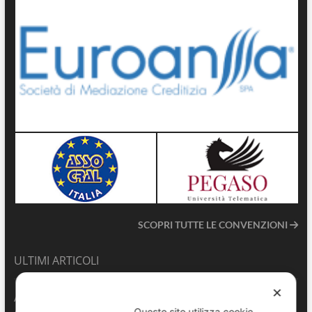
SCOPRI TUTTE LE CONVENZIONI
ULTIMI ARTICOLI
✕
ANVU TG | Edizione del 06.08.2026
Questo sito utilizza cookie