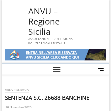
Skip
ANVU –
to
content
Regione
Sicilia
ASSOCIAZIONE PROFESSIONALE
POLIZIE LOCALI D'ITALIA
M
e
n
u
AREA RISERVATA
B
u
SENTENZA S.C. 26688 BANCHINE
t
t
28 Novembre 2020