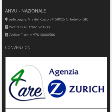
ANVU - NAZIONALE
Sede Legale: Via del Rosso 84, 58015 Orbetello (GR)
Partita IVA: 09441520538
Codice Fiscale: 97010060586
CONVENZIONI