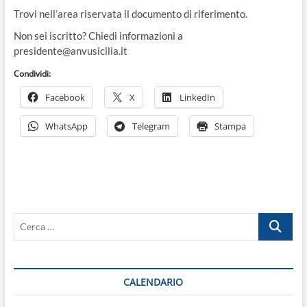
o
Trovi nell’area riservata il documento di riferimento.
n
Non sei iscritto? Chiedi informazioni a
presidente@anvusicilia.it
Condividi:
Facebook
X
LinkedIn
WhatsApp
Telegram
Stampa
Cerca
…
CALENDARIO