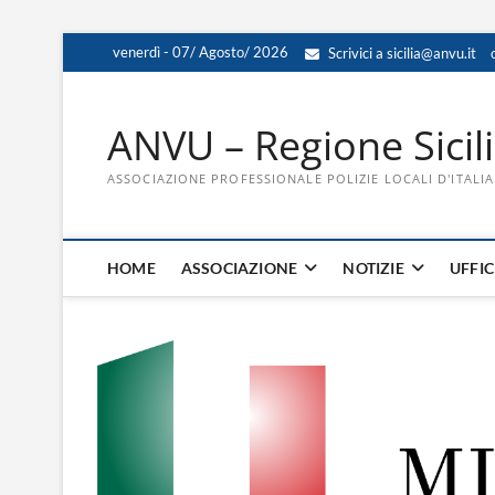
Skip
venerdì - 07/ Agosto/ 2026
Scrivici a sicilia@anvu.it
to
content
ANVU – Regione Sicil
ASSOCIAZIONE PROFESSIONALE POLIZIE LOCALI D'ITALIA
HOME
ASSOCIAZIONE
NOTIZIE
UFFIC