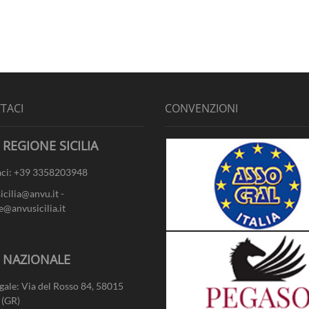
TACI
CONVENZIONI
 REGIONE SICILIA
ci: +39 3358203948
sicilia@anvu.it -
e@anvusicilia.it
- NAZIONALE
gale: Via del Rosso 84, 58015
 (GR)