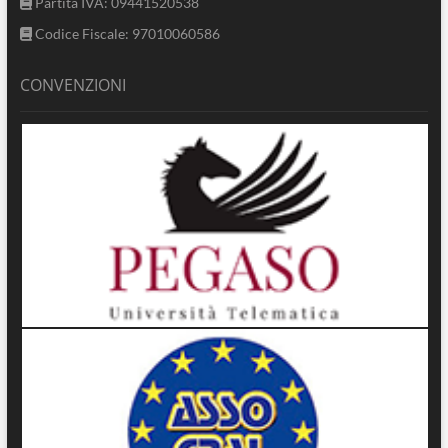
Partita IVA: 09441520538
Codice Fiscale: 97010060586
CONVENZIONI