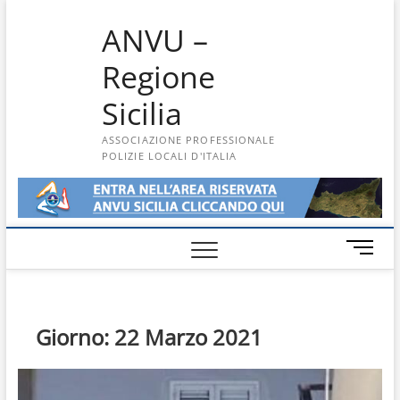
Skip
ANVU –
to
content
Regione
Sicilia
ASSOCIAZIONE PROFESSIONALE
POLIZIE LOCALI D'ITALIA
M
e
n
u
B
Giorno:
22 Marzo 2021
u
t
t