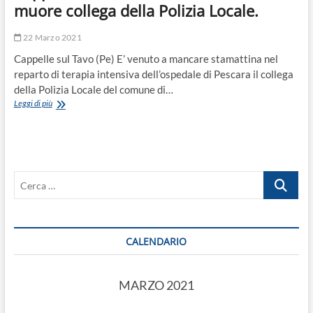
muore collega della Polizia Locale.
22 Marzo 2021
Cappelle sul Tavo (Pe) E’ venuto a mancare stamattina nel
reparto di terapia intensiva dell’ospedale di Pescara il collega
della Polizia Locale del comune di…
Cappelle
Leggi di più
Sul
Tavo
(Pe).
Positivo
al
Cerca
Covid,
muore
…
collega
della
Polizia
CALENDARIO
Locale.
MARZO 2021