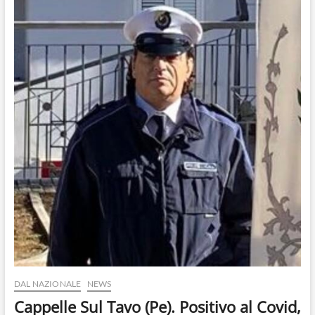
o
n
DAL NAZIONALE
NEWS
Cappelle Sul Tavo (Pe). Positivo al Covid,