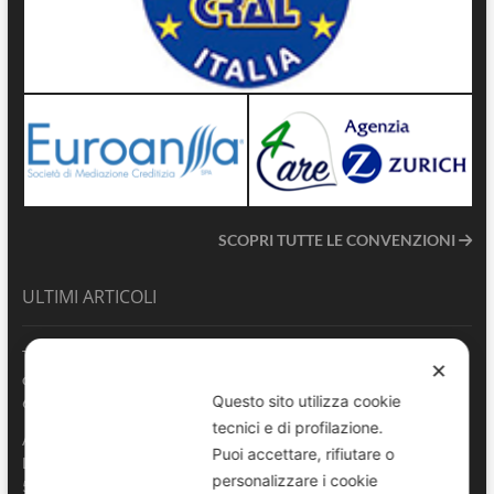
SCOPRI TUTTE LE CONVENZIONI
ULTIMI ARTICOLI
Terrasini 2026: aperte le pre-iscrizioni al 6° Convegno Regionale
✕
delle Polizie Locali Siciliane
Questo sito utilizza cookie
6 Agosto 2026
tecnici e di profilazione.
ANVU Sicilia esprime piena vicinanza al Comando di Polizia
Puoi accettare, rifiutare o
Locale di Catania e all’Agente gravemente ferito in servizio
personalizzare i cookie
5 Agosto 2026