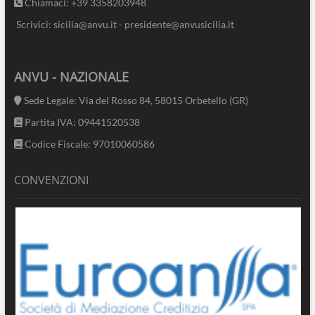
Chiamaci: +39 3358203948
Scrivici: sicilia@anvu.it - presidente@anvusicilia.it
ANVU - NAZIONALE
Sede Legale: Via del Rosso 84, 58015 Orbetello (GR)
Partita IVA: 09441520538
Codice Fiscale: 97010060586
CONVENZIONI