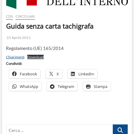
o
n
CDS
CIRCOLARI
Guida senza carta tachigrafa
23 Aprile 2021
Regolamento (UE) 165/2014
Chiarimenti
Download
Condividi:
Facebook
X
LinkedIn
WhatsApp
Telegram
Stampa
Cerca
…