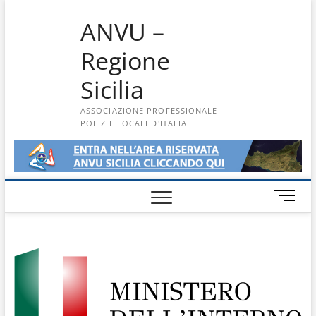
Skip
ANVU –
to
content
Regione
Sicilia
ASSOCIAZIONE PROFESSIONALE
POLIZIE LOCALI D'ITALIA
M
e
n
u
B
u
t
t