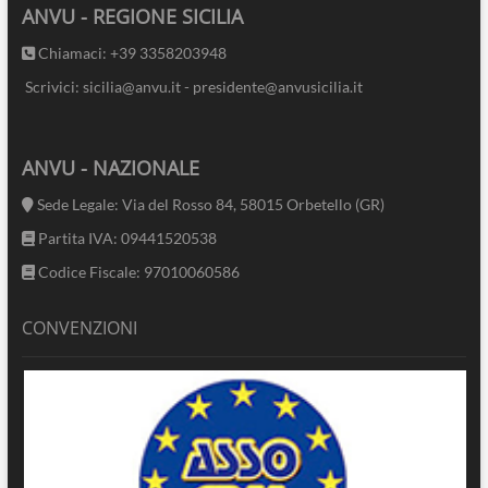
ANVU - REGIONE SICILIA
Chiamaci: +39 3358203948
Scrivici: sicilia@anvu.it - presidente@anvusicilia.it
ANVU - NAZIONALE
Sede Legale: Via del Rosso 84, 58015 Orbetello (GR)
Partita IVA: 09441520538
Codice Fiscale: 97010060586
CONVENZIONI