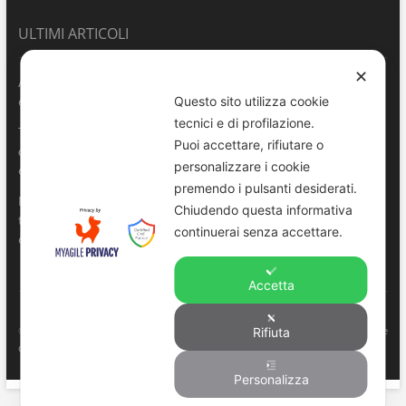
ULTIMI ARTICOLI
✕
ANVU TG | Edizione del 06.08.2026
Questo sito utilizza cookie
6 Agosto 2026
tecnici e di profilazione.
Terrasini 2026: aperte le pre-iscrizioni al 6° Convegno Regionale
Puoi accettare, rifiutare o
delle Polizie Locali Siciliane
personalizzare i cookie
6 Agosto 2026
premendo i pulsanti desiderati.
Pescara, comandante della Polizia Locale di Spoltore salva un
Chiudendo questa informativa
turista colto da malore in mare
continuerai senza accettare.
6 Agosto 2026
Accetta
ANVU – Regione Sicilia
© Copyright 2022. All right reserved to
. |
Privacy e
Rifiuta
Cookie Policy
-
Consenso
Personalizza