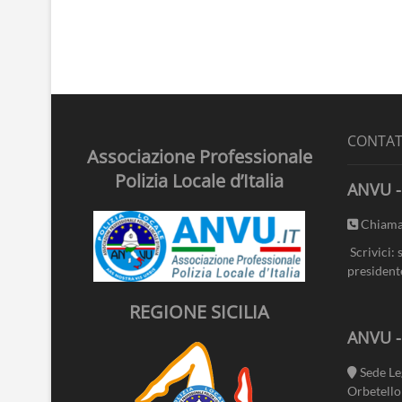
CONTAT
Associazione Professionale
Polizia Locale d’Italia
ANVU -
Chiama
Scrivici: 
president
REGIONE SICILIA
ANVU 
Sede Le
Orbetello