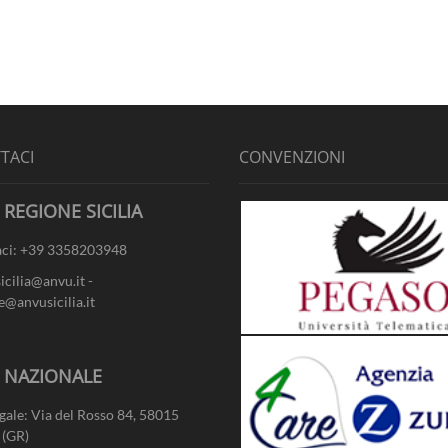
TACI
CONVENZIONI
 REGIONE SICILIA
ci: +39 3358203948
sicilia@anvu.it -
e@anvusicilia.it
- NAZIONALE
gale: Via del Rosso 84, 58015
 (GR)