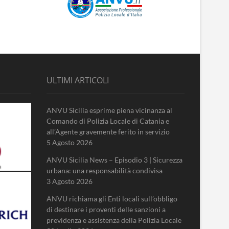
ULTIMI ARTICOLI
ANVU Sicilia esprime piena vicinanza al
Comando di Polizia Locale di Catania e
all’Agente gravemente ferito in servizio
5 Agosto 2026
ANVU Sicilia News – Episodio 3 | Sicurezza
urbana: una responsabilità condivisa
3 Agosto 2026
ANVU richiama gli Enti locali sull’obbligo
di destinare i proventi delle sanzioni a
previdenza e assistenza della Polizia Locale