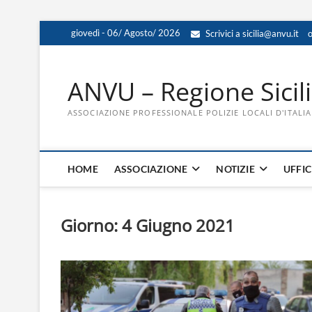
Skip
giovedì - 06/ Agosto/ 2026
Scrivici a sicilia@anvu.it
o
to
content
ANVU – Regione Sicil
ASSOCIAZIONE PROFESSIONALE POLIZIE LOCALI D'ITALIA
HOME
ASSOCIAZIONE
NOTIZIE
UFFIC
Giorno:
4 Giugno 2021