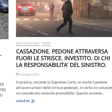
DAL NAZIONALE
NEWS
CASSAZIONE. PEDONE ATTRAVERSA
.
FUORI LE STRISCE. INVESTITO. DI CHI
LA RESPONSABILITA’ DEL SINISTRO.
4 Giugno 2021
In pratica, secondo la Suprema Corte, se anche il pedone
 DI
attraversa fuori delle strisce pedonali , in certe circostanz
LTRE
va considerato ostacolo prevedibile. Questo avviene…
TI
CASSAZIONE.
Leggi di più
PEDONE
ATTRAVERSA