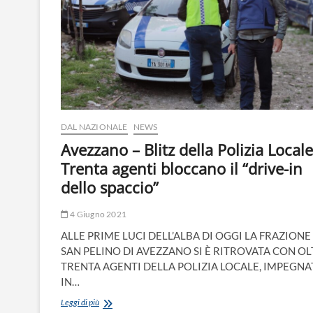
DAL NAZIONALE
NEWS
Avezzano – Blitz della Polizia Locale
Trenta agenti bloccano il “drive-in
dello spaccio”
4 Giugno 2021
ALLE PRIME LUCI DELL’ALBA DI OGGI LA FRAZIONE
SAN PELINO DI AVEZZANO SI È RITROVATA CON O
TRENTA AGENTI DELLA POLIZIA LOCALE, IMPEGNA
IN…
Avezzano
Leggi di più