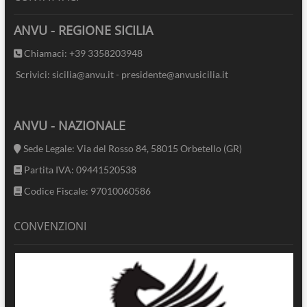
ANVU - REGIONE SICILIA
Chiamaci: +39 3358203948
Scrivici: sicilia@anvu.it - presidente@anvusicilia.it
ANVU - NAZIONALE
Sede Legale: Via del Rosso 84, 58015 Orbetello (GR)
Partita IVA: 09441520538
Codice Fiscale: 97010060586
CONVENZIONI