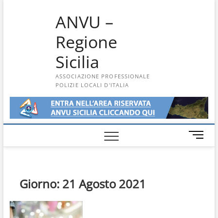
Skip
ANVU –
to
content
Regione
Sicilia
ASSOCIAZIONE PROFESSIONALE
POLIZIE LOCALI D'ITALIA
M
e
n
u
B
Giorno:
21 Agosto 2021
u
t
t