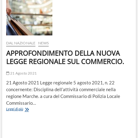
o
n
DAL NAZIONALE
NEWS
APPROFONDIMENTO DELLA NUOVA
LEGGE REGIONALE SUL COMMERCIO.
21 Agosto 2021
21 Agosto 2021 Legge regionale 5 agosto 2021, n. 22
concernente: Disciplina dell’attività commerciale nella
regione Marche. a cura del Commissario di Polizia Locale
Commissario…
APPROFONDIMENTO
Leggi di più
DELLA
NUOVA
LEGGE
REGIONALE
SUL