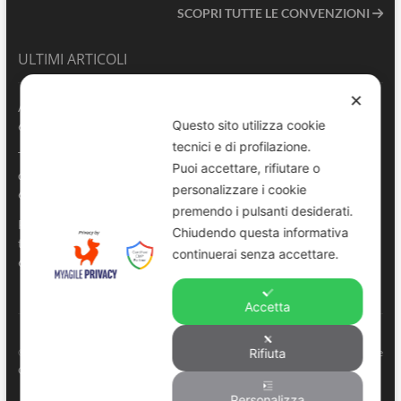
SCOPRI TUTTE LE CONVENZIONI
ULTIMI ARTICOLI
✕
ANVU TG | Edizione del 06.08.2026
Questo sito utilizza cookie
6 Agosto 2026
tecnici e di profilazione.
Terrasini 2026: aperte le pre-iscrizioni al 6° Convegno Regionale
Puoi accettare, rifiutare o
delle Polizie Locali Siciliane
personalizzare i cookie
6 Agosto 2026
premendo i pulsanti desiderati.
Pescara, comandante della Polizia Locale di Spoltore salva un
Chiudendo questa informativa
turista colto da malore in mare
continuerai senza accettare.
6 Agosto 2026
Accetta
ANVU – Regione Sicilia
© Copyright 2022. All right reserved to
. |
Privacy e
Rifiuta
Cookie Policy
-
Consenso
Personalizza