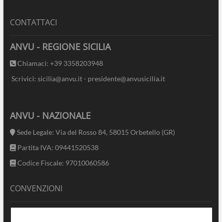
CONTATTACI
ANVU - REGIONE SICILIA
Chiamaci: +39 3358203948
Scrivici: sicilia@anvu.it - presidente@anvusicilia.it
ANVU - NAZIONALE
Sede Legale: Via del Rosso 84, 58015 Orbetello (GR)
Partita IVA: 09441520538
Codice Fiscale: 97010060586
CONVENZIONI