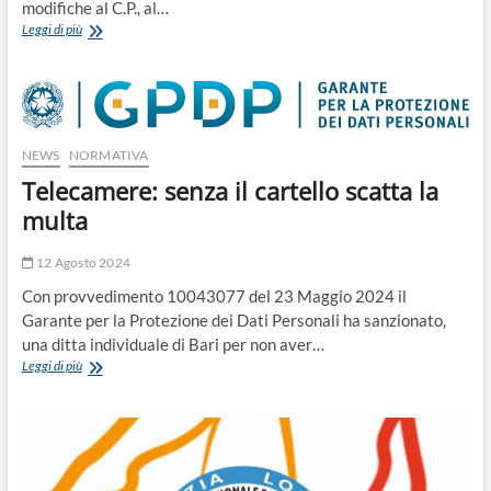
modifiche al C.P., al…
Modifiche
Leggi di più
al
codice
penale,
al
codice
di
NEWS
NORMATIVA
procedura
Telecamere: senza il cartello scatta la
penale,
all’ordinamento
multa
giudiziario
e
12 Agosto 2024
al
codice
Con provvedimento 10043077 del 23 Maggio 2024 il
dell’ordinamento
Garante per la Protezione dei Dati Personali ha sanzionato,
militare.
una ditta individuale di Bari per non aver…
Telecamere:
Leggi di più
senza
il
cartello
scatta
la
multa