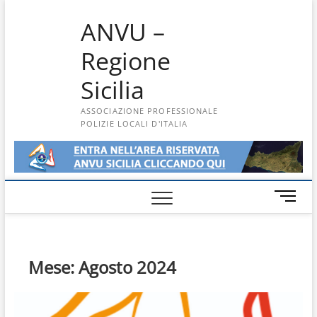
Skip
ANVU –
to
content
Regione
Sicilia
ASSOCIAZIONE PROFESSIONALE
POLIZIE LOCALI D'ITALIA
M
e
n
u
B
Mese:
Agosto 2024
u
t
t