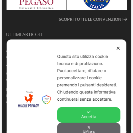
SCOPRI TUTTE LE CONVENZIONI
ULTIMI ARTICOLI
✕
ANVU TG | Edizione del 06.08.2026
Questo sito utilizza cookie
6 Agosto 2026
tecnici e di profilazione.
Terrasini 2026: aperte le pre-iscrizioni al 6° Convegno Regionale
Puoi accettare, rifiutare o
delle Polizie Locali Siciliane
personalizzare i cookie
6 Agosto 2026
premendo i pulsanti desiderati.
Pescara, comandante della Polizia Locale di Spoltore salva un
Chiudendo questa informativa
turista colto da malore in mare
continuerai senza accettare.
6 Agosto 2026
Accetta
ANVU – Regione Sicilia
© Copyright 2022. All right reserved to
. |
Privacy e
Rifiuta