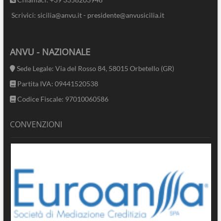
Scrivici: sicilia@anvu.it - presidente@anvusicilia.it
ANVU - NAZIONALE
Sede Legale: Via del Rosso 84, 58015 Orbetello (GR)
Partita IVA: 09441520538
Codice Fiscale: 97010060586
CONVENZIONI