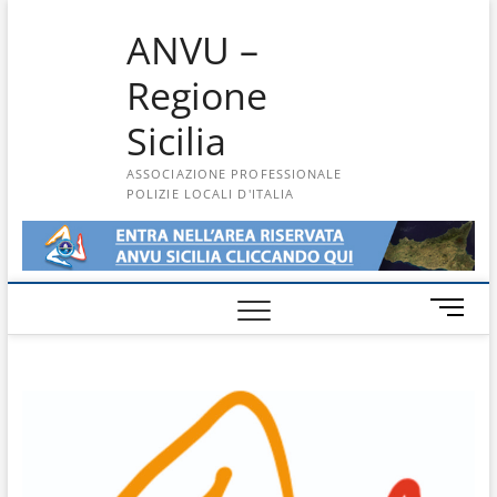
Skip
ANVU –
to
content
Regione
Sicilia
ASSOCIAZIONE PROFESSIONALE
POLIZIE LOCALI D'ITALIA
M
e
n
u
B
u
t
t