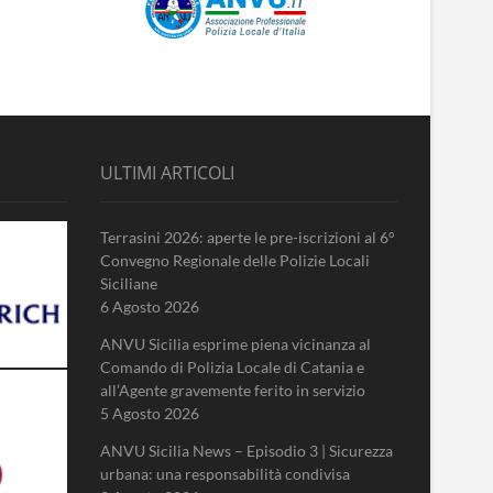
ULTIMI ARTICOLI
Terrasini 2026: aperte le pre-iscrizioni al 6°
Convegno Regionale delle Polizie Locali
Siciliane
6 Agosto 2026
ANVU Sicilia esprime piena vicinanza al
Comando di Polizia Locale di Catania e
all’Agente gravemente ferito in servizio
5 Agosto 2026
ANVU Sicilia News – Episodio 3 | Sicurezza
urbana: una responsabilità condivisa