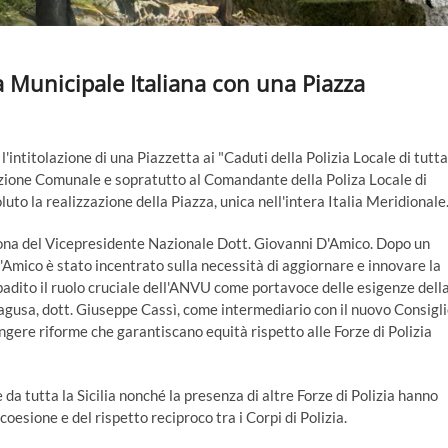
ia Municipale Italiana con una Piazza
'intitolazione di una Piazzetta ai "Caduti della Polizia Locale di tutta
azione Comunale e sopratutto al Comandante della Poliza Locale di
to la realizzazione della Piazza, unica nell'intera Italia Meridionale
sona del Vicepresidente Nazionale Dott. Giovanni D'Amico. Dopo un
D'Amico è stato incentrato sulla necessità di aggiornare e innovare la
badito il ruolo cruciale dell'ANVU come portavoce delle esigenze dell
 Ragusa, dott. Giuseppe Cassì, come intermediario con il nuovo Consigl
ere riforme che garantiscano equità rispetto alle Forze di Polizia
da tutta la Sicilia nonché la presenza di altre Forze di Polizia hanno
coesione e del rispetto reciproco tra i Corpi di Polizia.