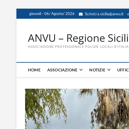
Skip
giovedì - 06/ Agosto/ 2026
Scrivici a sicilia@anvu.it
o
to
content
ANVU – Regione Sicil
ASSOCIAZIONE PROFESSIONALE POLIZIE LOCALI D'ITALIA
HOME
ASSOCIAZIONE
NOTIZIE
UFFIC