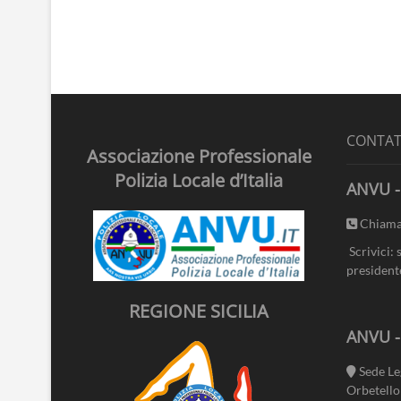
CONTAT
Associazione Professionale
Polizia Locale d’Italia
ANVU -
Chiama
Scrivici: 
president
REGIONE SICILIA
ANVU 
Sede Le
Orbetello