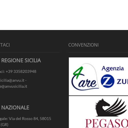
TACI
CONVENZIONI
 REGIONE SICILIA
ci: +39 3358203948
sicilia@anvu.it -
e@anvusicilia.it
- NAZIONALE
gale: Via del Rosso 84, 58015
 (GR)