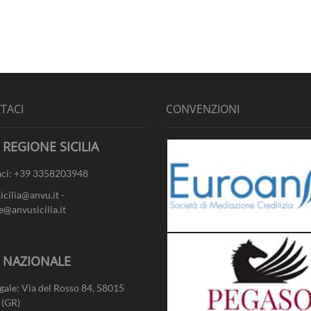
TACI
CONVENZIONI
 REGIONE SICILIA
ci: +39 3358203948
sicilia@anvu.it -
e@anvusicilia.it
- NAZIONALE
gale: Via del Rosso 84, 58015
 (GR)