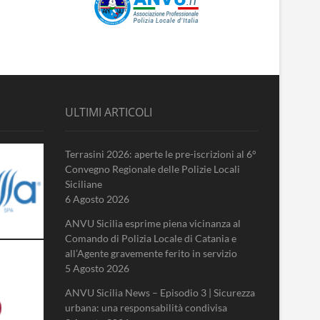
ULTIMI ARTICOLI
Terrasini 2026: aperte le pre-iscrizioni al 6°
Convegno Regionale delle Polizie Locali
Siciliane
6 Agosto 2026
ANVU Sicilia esprime piena vicinanza al
Comando di Polizia Locale di Catania e
all’Agente gravemente ferito in servizio
5 Agosto 2026
ANVU Sicilia News – Episodio 3 | Sicurezza
urbana: una responsabilità condivisa