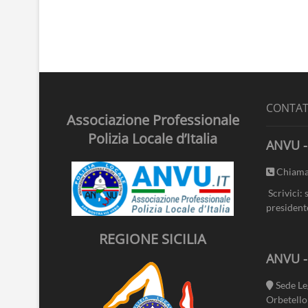
CONTAT
Associazione Professionale
Polizia Locale d’Italia
ANVU -
Chiama
Scrivici: 
president
REGIONE SICILIA
ANVU 
Sede Le
Orbetello