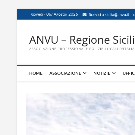
Skip
giovedì - 06/ Agosto/ 2026
Scrivici a sicilia@anvu.it
o
to
content
ANVU – Regione Sicil
ASSOCIAZIONE PROFESSIONALE POLIZIE LOCALI D'ITALIA
HOME
ASSOCIAZIONE
NOTIZIE
UFFIC