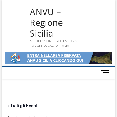
Skip
ANVU –
to
content
Regione
Sicilia
ASSOCIAZIONE PROFESSIONALE
POLIZIE LOCALI D'ITALIA
M
e
n
u
B
u
« Tutti gli Eventi
t
t