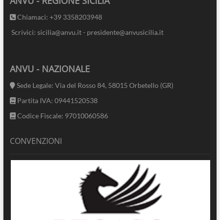
ANVU - REGIONE SICILIA
Chiamaci: +39 3358203948
Scrivici: sicilia@anvu.it - presidente@anvusicilia.it
ANVU - NAZIONALE
Sede Legale: Via del Rosso 84, 58015 Orbetello (GR)
Partita IVA: 09441520538
Codice Fiscale: 97010060586
CONVENZIONI