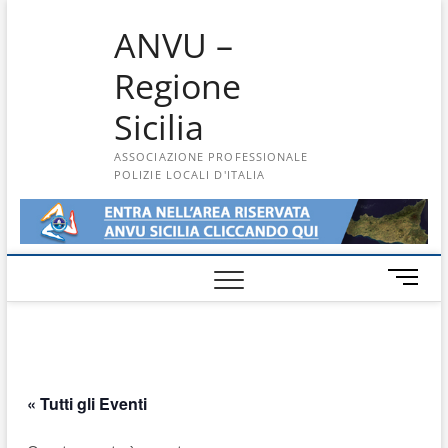
Skip
ANVU –
to
content
Regione
Sicilia
ASSOCIAZIONE PROFESSIONALE
POLIZIE LOCALI D'ITALIA
M
e
n
u
B
u
« Tutti gli Eventi
t
t