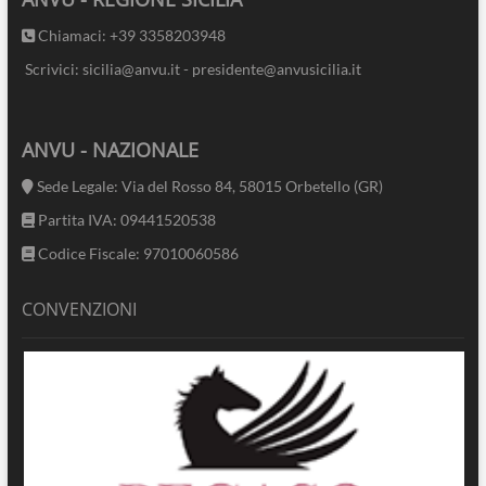
Chiamaci: +39 3358203948
Scrivici: sicilia@anvu.it - presidente@anvusicilia.it
ANVU - NAZIONALE
Sede Legale: Via del Rosso 84, 58015 Orbetello (GR)
Partita IVA: 09441520538
Codice Fiscale: 97010060586
CONVENZIONI