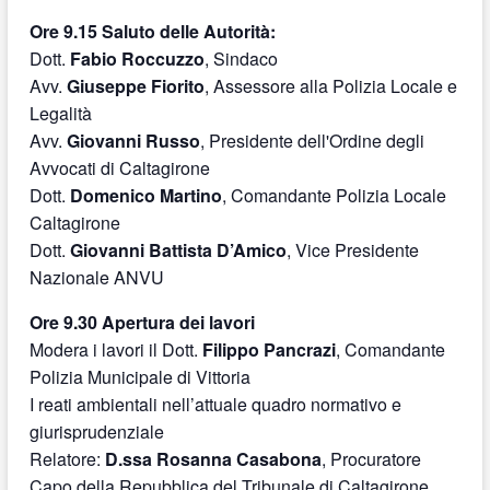
Ore 9.15 Saluto delle Autorità:
Dott.
Fabio Roccuzzo
, Sindaco
Avv.
Giuseppe Fiorito
, Assessore alla Polizia Locale e
Legalità
Avv.
Giovanni Russo
, Presidente dell'Ordine degli
Avvocati di Caltagirone
Dott.
Domenico Martino
, Comandante Polizia Locale
Caltagirone
Dott.
Giovanni Battista D’Amico
, Vice Presidente
Nazionale ANVU
Ore 9.30 Apertura dei lavori
Modera i lavori il Dott.
Filippo Pancrazi
, Comandante
Polizia Municipale di Vittoria
I reati ambientali nell’attuale quadro normativo e
giurisprudenziale
Relatore:
D.ssa Rosanna Casabona
, Procuratore
Capo della Repubblica del Tribunale di Caltagirone.