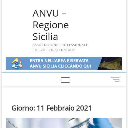
Skip
ANVU –
to
content
Regione
Sicilia
ASSOCIAZIONE PROFESSIONALE
POLIZIE LOCALI D'ITALIA
M
e
n
u
B
Giorno:
11 Febbraio 2021
u
t
t