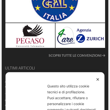
SCOPRI TUTTE LE CONVENZIONI
ULTIMI ARTICOLI
✕
ANVU TG | Edizione del 06.08.2026
Questo sito utilizza cookie
6 Agosto 2026
tecnici e di profilazione.
Terrasini 2026: aperte le pre-iscrizioni al 6° Convegno Regionale
Puoi accettare, rifiutare o
delle Polizie Locali Siciliane
personalizzare i cookie
6 Agosto 2026
premendo i pulsanti desiderati.