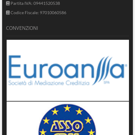
Partita IVA: 09441520538
Codice Fiscale: 97010060586
CONVENZIONI