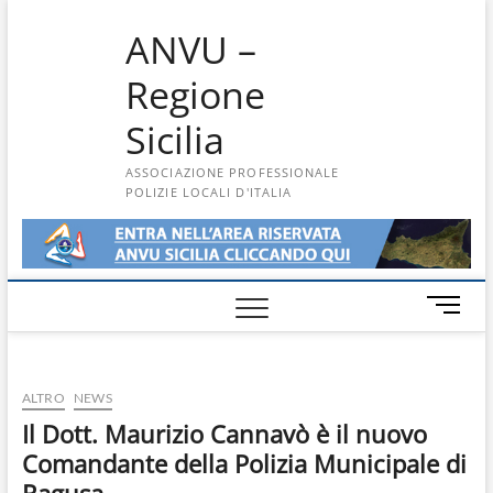
Skip
ANVU –
to
content
Regione
Sicilia
ASSOCIAZIONE PROFESSIONALE
POLIZIE LOCALI D'ITALIA
M
e
n
u
ALTRO
NEWS
B
u
Il Dott. Maurizio Cannavò è il nuovo
t
Comandante della Polizia Municipale di
t
Ragusa