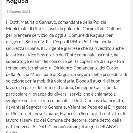
o
n
1 Giugno 2021
Il Dott. Maurizio Cannavò, comandante della Polizia
Municipale di Giarre, lascia la guida del Corpo di via Callipoli
per prendere servizio, da oggi al Comune di Ragusa, per
dirigere il Settore VIII – Corpo di P.M. e Politiche per la
sicurezza urbana. Il Dirigente giarrese che ha rivestito anche
la carica di Vice Segretario dell’Ente comunale uscente, ha
superato gli esami del concorso per la copertura di un posto a
tempo indeterminato di Dirigente-Comandante del Corpo
della Polizia Municipale di Ragusa, a seguito della procedura di
selezione per la mobilità volontaria. Dopo gli auguri di buon
lavoro da parte del primo cittadino, Giuseppe Cassi, per la
particolare rilevanza dei diversi servizi che è chiamato a
svolgere nel territorio comunale, il Dott. Cannavò ha firmato,
davanti al Segretario Generale, Valentino Pepe ed al Dirigente
del Settore Risorse Umane, Francesco Scrofani, il contratto di
lavoro al servizio del Comune che decorre, come detto, dalla
data odierna. Al Dott. Cannavò vanno gli auguri dell’ANVU
Sicilia.