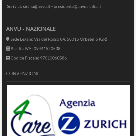
Scrivici: sicilia@anvu.it - presidente@anvusicilia.it
ANVU - NAZIONALE
Sede Legale: Via del Rosso 84, 58015 Orbetello (GR)
Partita IVA: 09441520538
Codice Fiscale: 97010060586
CONVENZIONI