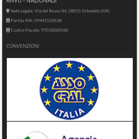
ANVU - NAZIONALE
Sede Legale: Via del Rosso 84, 58015 Orbetello (GR)
Partita IVA: 09441520538
Codice Fiscale: 97010060586
CONVENZIONI