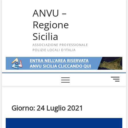
Skip
ANVU –
to
content
Regione
Sicilia
ASSOCIAZIONE PROFESSIONALE
POLIZIE LOCALI D'ITALIA
M
e
n
u
B
Giorno:
24 Luglio 2021
u
t
t