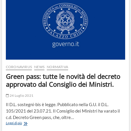
o
n
CORONAVIRUS
NEWS
NORMATIVA
Green pass: tutte le novità del decreto
approvato dal Consiglio dei Ministri.
24 Luglio 2021
Il D.L. sostegni-bis è legge. Pubblicato nella G.U. il D.L.
105/2021 del 23.07.21. Il Consiglio dei Ministri ha varato il
c.d. Decreto Green pass, che, oltre…
Green
Leggi di più
pass: