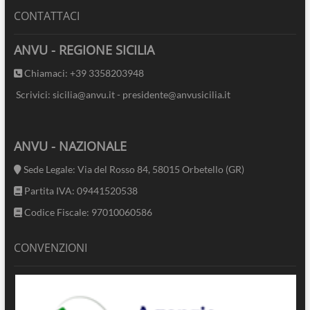
CONTATTACI
ANVU - REGIONE SICILIA
Chiamaci: +39 3358203948
Scrivici: sicilia@anvu.it - presidente@anvusicilia.it
ANVU - NAZIONALE
Sede Legale: Via del Rosso 84, 58015 Orbetello (GR)
Partita IVA: 09441520538
Codice Fiscale: 97010060586
CONVENZIONI