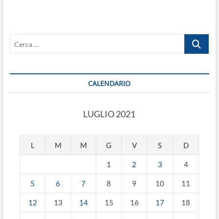
tutte
le
novità
del
Cerca
decreto
approvato
…
dal
Consiglio
dei
CALENDARIO
Ministri.
LUGLIO 2021
L
M
M
G
V
S
D
1
2
3
4
5
6
7
8
9
10
11
12
13
14
15
16
17
18