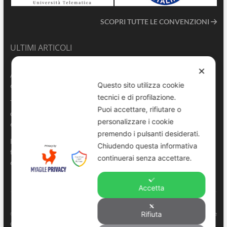
SCOPRI TUTTE LE CONVENZIONI
ULTIMI ARTICOLI
✕
ANVU TG | Edizione del 06.08.2026
Questo sito utilizza cookie
6 Agosto 2026
tecnici e di profilazione.
Terrasini 2026: aperte le pre-iscrizioni al 6° Convegno Regionale
Puoi accettare, rifiutare o
delle Polizie Locali Siciliane
personalizzare i cookie
6 Agosto 2026
premendo i pulsanti desiderati.
Pescara, comandante della Polizia Locale di Spoltore salva un
Chiudendo questa informativa
turista colto da malore in mare
continuerai senza accettare.
6 Agosto 2026
Accetta
ANVU – Regione Sicilia
© Copyright 2022. All right reserved to
. |
Privacy e
Rifiuta
Cookie Policy
-
Consenso