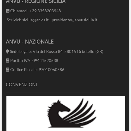
ANVU - REGIONE SICILIA
Chiamaci: +39 3358203948
Scrivici: sicilia@anvu.it - presidente@anvusicilia.it
ANVU - NAZIONALE
Sede Legale: Via del Rosso 84, 58015 Orbetello (GR)
Partita IVA: 09441520538
Codice Fiscale: 97010060586
CONVENZIONI