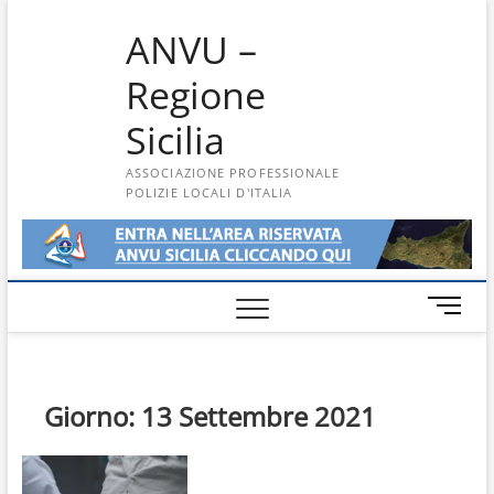
Skip
ANVU –
to
content
Regione
Sicilia
ASSOCIAZIONE PROFESSIONALE
POLIZIE LOCALI D'ITALIA
M
e
n
u
B
Giorno:
13 Settembre 2021
u
t
t