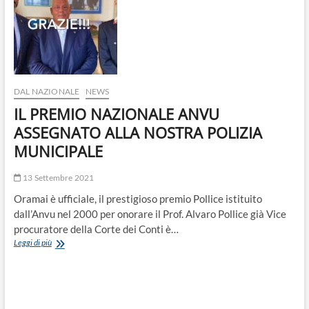
(ARTICOLO
103
DEL
T.U.
309/1990)
DAL NAZIONALE
NEWS
IL PREMIO NAZIONALE ANVU
ASSEGNATO ALLA NOSTRA POLIZIA
MUNICIPALE
13 Settembre 2021
Oramai è ufficiale, il prestigioso premio Pollice istituito
dall’Anvu nel 2000 per onorare il Prof. Alvaro Pollice già Vice
procuratore della Corte dei Conti è…
IL
Leggi di più
PREMIO
NAZIONALE
ANVU
ASSEGNATO
ALLA