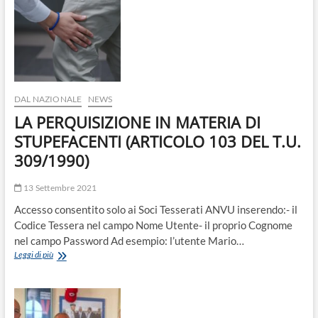
o
n
DAL NAZIONALE
NEWS
LA PERQUISIZIONE IN MATERIA DI
STUPEFACENTI (ARTICOLO 103 DEL T.U.
309/1990)
13 Settembre 2021
Accesso consentito solo ai Soci Tesserati ANVU inserendo:- il
Codice Tessera nel campo Nome Utente- il proprio Cognome
nel campo Password Ad esempio: l’utente Mario…
LA
Leggi di più
PERQUISIZIONE
IN
MATERIA
DI
STUPEFACENTI