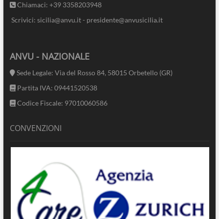
Chiamaci: +39 3358203948
Scrivici: sicilia@anvu.it - presidente@anvusicilia.it
ANVU - NAZIONALE
Sede Legale: Via del Rosso 84, 58015 Orbetello (GR)
Partita IVA: 09441520538
Codice Fiscale: 97010060586
CONVENZIONI