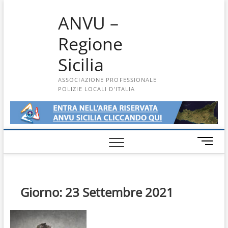
Skip
ANVU –
to
content
Regione
Sicilia
ASSOCIAZIONE PROFESSIONALE
POLIZIE LOCALI D'ITALIA
M
e
n
u
B
Giorno:
23 Settembre 2021
u
t
t