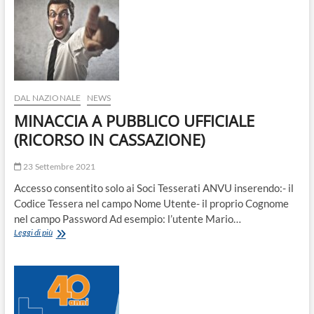
o
n
DAL NAZIONALE
NEWS
MINACCIA A PUBBLICO UFFICIALE
(RICORSO IN CASSAZIONE)
23 Settembre 2021
Accesso consentito solo ai Soci Tesserati ANVU inserendo:- il
Codice Tessera nel campo Nome Utente- il proprio Cognome
nel campo Password Ad esempio: l’utente Mario…
MINACCIA
Leggi di più
A
PUBBLICO
UFFICIALE
(RICORSO
IN
CASSAZIONE)