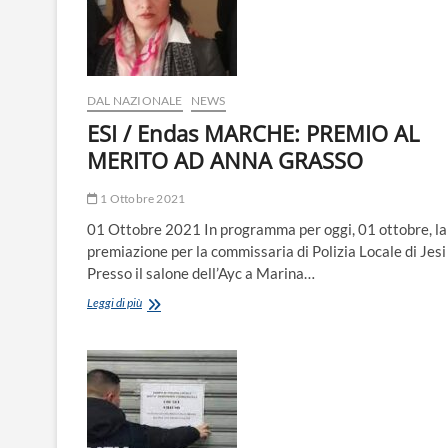
DAL NAZIONALE
NEWS
ESI / Endas MARCHE: PREMIO AL
MERITO AD ANNA GRASSO
1 Ottobre 2021
01 Ottobre 2021 In programma per oggi, 01 ottobre, la
premiazione per la commissaria di Polizia Locale di Jesi
Presso il salone dell’Ayc a Marina…
ESI
Leggi di più
/
Endas
MARCHE:
PREMIO
AL
MERITO
AD
ANNA