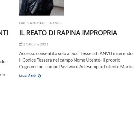
VEICOLI
DAL NAZIONALE
NEWS
NTI
IL REATO DI RAPINA IMPROPRIA
1 Ottobre 2021
Accesso consentito solo ai Soci Tesserati ANVU inserendo:
il Codice Tessera nel campo Nome Utente- il proprio
ndo:-
Cognome nel campo Password Ad esempio: l’utente Mario
rio…
IL
Leggi di più
REATO
DI
RAPINA
IMPROPRIA