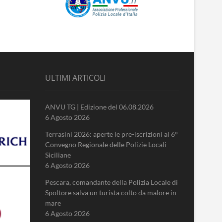
ULTIMI ARTICOLI
ANVU TG | Edizione del 06.08.2026
6 Agosto 2026
Terrasini 2026: aperte le pre-iscrizioni al 6°
Convegno Regionale delle Polizie Locali
Siciliane
6 Agosto 2026
Pescara, comandante della Polizia Locale di
Spoltore salva un turista colto da malore in
mare
6 Agosto 2026