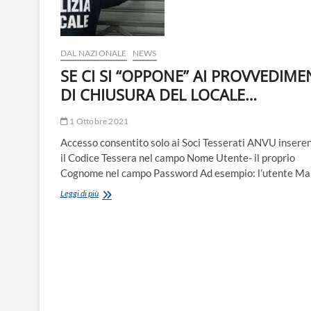
GRASSO
DAL NAZIONALE
NEWS
SE CI SI “OPPONE” AI PROVVEDIME
DI CHIUSURA DEL LOCALE…
1 Ottobre 2021
Accesso consentito solo ai Soci Tesserati ANVU insere
il Codice Tessera nel campo Nome Utente- il proprio
Cognome nel campo Password Ad esempio: l’utente Ma
SE
Leggi di più
CI
SI
“OPPONE”
AI
PROVVEDIMENTI
DI
CHIUSURA
DEL
LOCALE…