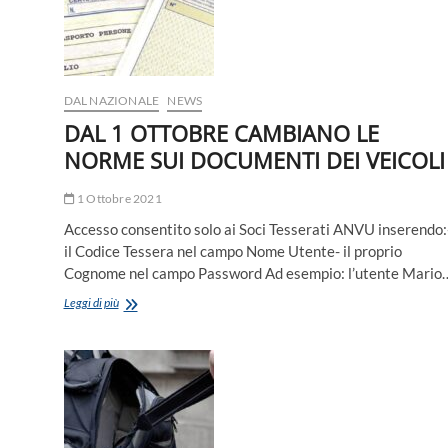
DAL NAZIONALE
NEWS
DAL 1 OTTOBRE CAMBIANO LE
NORME SUI DOCUMENTI DEI VEICOLI
1 Ottobre 2021
Accesso consentito solo ai Soci Tesserati ANVU inserendo:
il Codice Tessera nel campo Nome Utente- il proprio
Cognome nel campo Password Ad esempio: l’utente Mario
DAL
Leggi di più
1
OTTOBRE
CAMBIANO
LE
NORME
SUI
DOCUMENTI
DEI