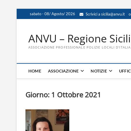
Skip
sabato - 08/ Agosto/ 2026
Scrivici a sicilia@anvu.it
o
to
content
ANVU – Regione Sicil
ASSOCIAZIONE PROFESSIONALE POLIZIE LOCALI D'ITALIA
HOME
ASSOCIAZIONE
NOTIZIE
UFFIC
Giorno:
1 Ottobre 2021