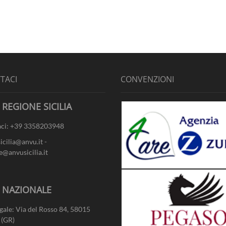
TACI
CONVENZIONI
 REGIONE SICILIA
ci: +39 3358203948
sicilia@anvu.it -
e@anvusicilia.it
- NAZIONALE
gale: Via del Rosso 84, 58015
 (GR)