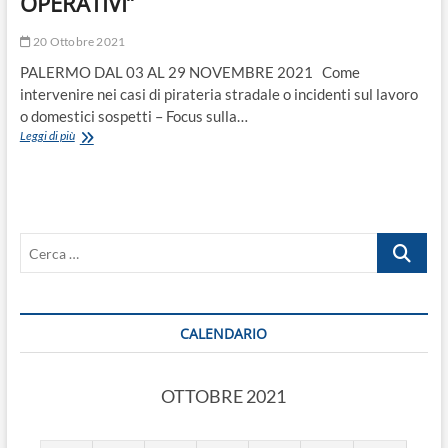
OPERATIVI”
20 Ottobre 2021
PALERMO DAL 03 AL 29 NOVEMBRE 2021 Come
intervenire nei casi di pirateria stradale o incidenti sul lavoro
o domestici sospetti – Focus sulla…
EVENTO
Leggi di più
ANVU:
PRATICA
DI
POLIZIA
GIUDIZIARIA
Cerca
–
ASPETTI
…
DINAMICI
E
OPERATIVI”
CALENDARIO
OTTOBRE 2021