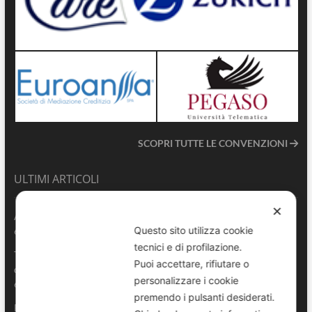
SCOPRI TUTTE LE CONVENZIONI
ULTIMI ARTICOLI
✕
ANVU TG | Edizione del 06.08.2026
Questo sito utilizza cookie
6 Agosto 2026
tecnici e di profilazione.
Terrasini 2026: aperte le pre-iscrizioni al 6° Convegno Regionale
Puoi accettare, rifiutare o
delle Polizie Locali Siciliane
personalizzare i cookie
6 Agosto 2026
premendo i pulsanti desiderati.
Pescara, comandante della Polizia Locale di Spoltore salva un