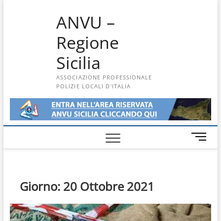
Skip
ANVU –
to
content
Regione
Sicilia
ASSOCIAZIONE PROFESSIONALE
POLIZIE LOCALI D'ITALIA
M
e
n
u
B
Giorno:
20 Ottobre 2021
u
t
t