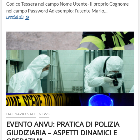
Codice Tessera nel campo Nome Utente- il proprio Cognome
nel campo Password Ad esempio: l’utente Mario…
LA
Leggi di più
CONVALIDA
DEL
SEQUESTRO
E’NECESSARIA
DOPO
LA
PERQUISIZIONE
ORDINATA
DAL
P.M.
SE
NON
C’E’
INDICAZIONE
DI
COSA
SEQUESTRARE
DAL NAZIONALE
NEWS
EVENTO ANVU: PRATICA DI POLIZIA
GIUDIZIARIA – ASPETTI DINAMICI E