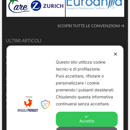
SCOPRI TUTTE LE CONVENZIONI
ULTIMI ARTICOLI
✕
ANVU TG | Edizione del 06.08.2026
Questo sito utilizza cookie
6 Agosto 2026
tecnici e di profilazione.
Terrasini 2026: aperte le pre-iscrizioni al 6° Convegno Regionale
Puoi accettare, rifiutare o
delle Polizie Locali Siciliane
personalizzare i cookie
6 Agosto 2026
premendo i pulsanti desiderati.
Pescara, comandante della Polizia Locale di Spoltore salva un
Chiudendo questa informativa
turista colto da malore in mare
continuerai senza accettare.
6 Agosto 2026
Accetta