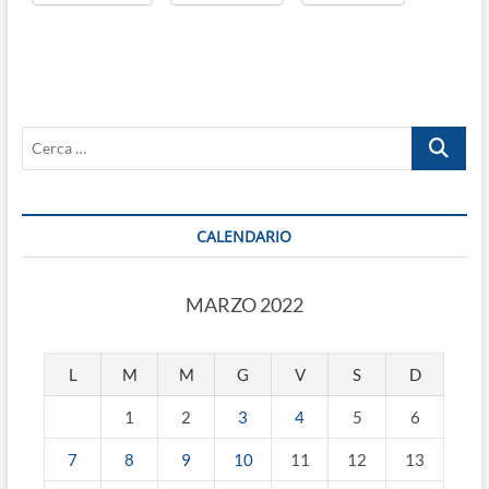
Cerca
…
CALENDARIO
MARZO 2022
L
M
M
G
V
S
D
1
2
3
4
5
6
7
8
9
10
11
12
13