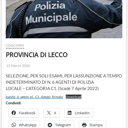
o
n
CONCORSI
PROVINCIA DI LECCO
15 Marzo 2022
SELEZIONE, PER SOLI ESAMI, PER L’ASSUNZIONE A TEMPO
INDETERMINATO DI N. 6 AGENTI DI POLIZIA
LOCALE – CATEGORIA C1. (Scade 7 Aprile 2022)
bando_6_agent_pl._C1_datato_firmato
Download
Condividi:
Facebook
X
LinkedIn
WhatsApp
Telegram
Stampa