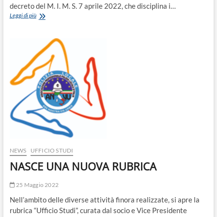
decreto del M. I. M. S. 7 aprile 2022, che disciplina i…
STALLI
Leggi di più
ROSA
PER
DONNE
IN
GRAVIDANZA
–
PUBBLICATO
IL
DECRETO
CHE
DETTA
I
CRITERI
E
LE
NEWS
UFFICIO STUDI
MODALITA’
NASCE UNA NUOVA RUBRICA
DI
EROGAZIONE
DEI
25 Maggio 2022
CONTRIBUTI
AI
Nell’ambito delle diverse attività finora realizzate, si apre la
COMUNI
rubrica “Ufficio Studi”, curata dal socio e Vice Presidente