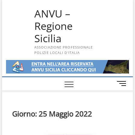
Skip
ANVU –
to
content
Regione
Sicilia
ASSOCIAZIONE PROFESSIONALE
POLIZIE LOCALI D'ITALIA
M
e
n
u
B
Giorno:
25 Maggio 2022
u
t
t