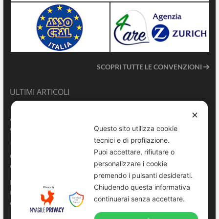
SCOPRI TUTTE LE CONVENZIONI
ULTIMI ARTICOLI
✕
ANVU TG | Edizione del 06.08.2026
6 Agosto 2026
Questo sito utilizza cookie
tecnici e di profilazione.
Terrasini 2026: aperte le pre-iscrizioni al 6° Convegno Regionale
Puoi accettare, rifiutare o
delle Polizie Locali Siciliane
personalizzare i cookie
6 Agosto 2026
premendo i pulsanti desiderati.
Pescara, comandante della Polizia Locale di Spoltore salva un
Chiudendo questa informativa
turista colto da malore in mare
continuerai senza accettare.
6 Agosto 2026