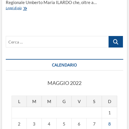
Regionale Umberto Maria ILARDO che, oltre a…
NASCE
Leggi di più
UNA
NUOVA
RUBRICA
Cerca
…
CALENDARIO
MAGGIO 2022
L
M
M
G
V
S
D
1
2
3
4
5
6
7
8