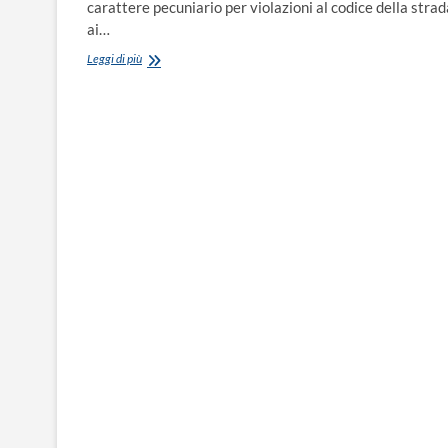
carattere pecuniario per violazioni al codice della strad
ai…
Violazioni
Leggi di più
C.
d.
S.
da
parte
di
minori:
Responsabilità
genitoriale
–
capacità
processuale