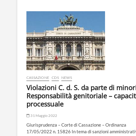
DI
CINISI
(PA):
BANDO DI
SELEZIONE
PUBBLICA
PER
IL
RECLUTAMENTO
DI
N°
10
AGENTI
DI
CASSAZIONE
CDS
NEWS
POLIZIA
MUNICIPALE.
Violazioni C. d. S. da parte di minori
Responsabilità genitoriale – capaci
processuale
31 Maggio 2022
Giurisprudenza – Corte di Cassazione – Ordinanza
17/05/2022 n. 15826 In tema di sanzioni amministrati