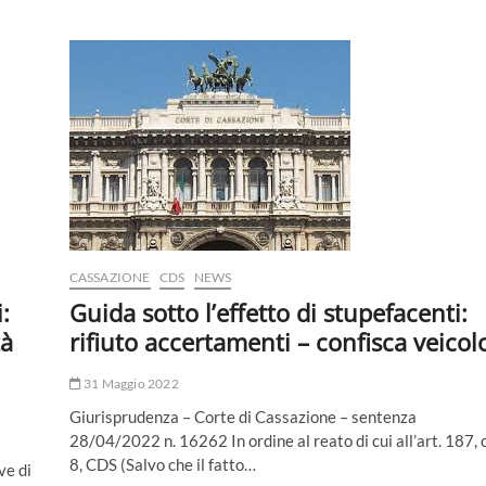
ufficiale
–
elementi
costitutivi
CASSAZIONE
CDS
NEWS
:
Guida sotto l’effetto di stupefacenti:
tà
rifiuto accertamenti – confisca veicol
31 Maggio 2022
Giurisprudenza – Corte di Cassazione – sentenza
28/04/2022 n. 16262 In ordine al reato di cui all’art. 187, c
8, CDS (Salvo che il fatto…
ve di