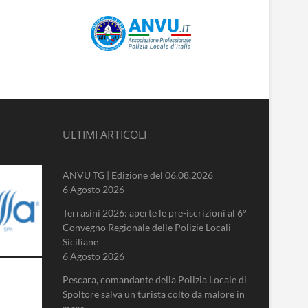
ULTIMI ARTICOLI
ANVU TG | Edizione del 06.08.2026
6 Agosto 2026
Terrasini 2026: aperte le pre-iscrizioni al 6°
Convegno Regionale delle Polizie Locali
Siciliane
6 Agosto 2026
Pescara, comandante della Polizia Locale di
Spoltore salva un turista colto da malore in