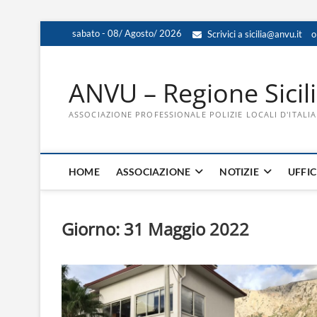
Skip
sabato - 08/ Agosto/ 2026
Scrivici a sicilia@anvu.it
o
to
content
ANVU – Regione Sicil
ASSOCIAZIONE PROFESSIONALE POLIZIE LOCALI D'ITALIA
HOME
ASSOCIAZIONE
NOTIZIE
UFFIC
Giorno:
31 Maggio 2022