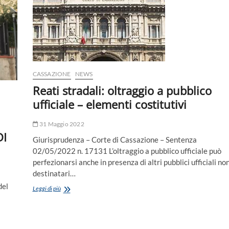
CASSAZIONE
NEWS
Reati stradali: oltraggio a pubblico
ufficiale – elementi costitutivi
31 Maggio 2022
DI
Giurisprudenza – Corte di Cassazione – Sentenza
02/05/2022 n. 17131 L’oltraggio a pubblico ufficiale può
perfezionarsi anche in presenza di altri pubblici ufficiali no
destinatari…
del
Reati
Leggi di più
stradali:
oltraggio
a
pubblico