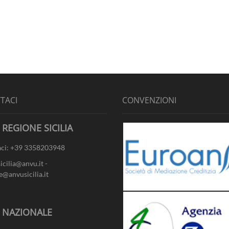
TACI
CONVENZIONI
 REGIONE SICILIA
ci: +39 3358203948
sicilia@anvu.it -
e@anvusicilia.it
- NAZIONALE