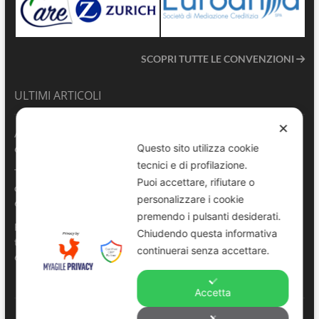
SCOPRI TUTTE LE CONVENZIONI
ULTIMI ARTICOLI
✕
ANVU TG | Edizione del 06.08.2026
Questo sito utilizza cookie
6 Agosto 2026
tecnici e di profilazione.
Terrasini 2026: aperte le pre-iscrizioni al 6° Convegno Regionale
Puoi accettare, rifiutare o
delle Polizie Locali Siciliane
personalizzare i cookie
6 Agosto 2026
premendo i pulsanti desiderati.
Pescara, comandante della Polizia Locale di Spoltore salva un
Chiudendo questa informativa
turista colto da malore in mare
continuerai senza accettare.
6 Agosto 2026
Accetta