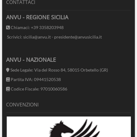
CONTATTACI
ANVU - REGIONE SICILIA
Chiamaci: +39 3358203948
Scrivici: sicilia@anvu.it - presidente@anvusicilia.it
ANVU - NAZIONALE
Sede Legale: Via del Rosso 84, 58015 Orbetello (GR)
Partita IVA: 09441520538
Codice Fiscale: 97010060586
CONVENZIONI