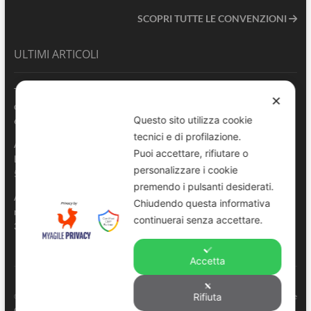
SCOPRI TUTTE LE CONVENZIONI
ULTIMI ARTICOLI
Terrasini 2026: aperte le pre-iscrizioni al 6° Convegno Regionale
✕
delle Polizie Locali Siciliane
Questo sito utilizza cookie
6 Agosto 2026
tecnici e di profilazione.
ANVU Sicilia esprime piena vicinanza al Comando di Polizia
Puoi accettare, rifiutare o
Locale di Catania e all’Agente gravemente ferito in servizio
personalizzare i cookie
5 Agosto 2026
premendo i pulsanti desiderati.
ANVU Sicilia News – Episodio 3 | Sicurezza urbana: una
Chiudendo questa informativa
responsabilità condivisa
continuerai senza accettare.
3 Agosto 2026
Accetta
ANVU – Regione Sicilia
© Copyright 2022. All right reserved to
. |
Privacy e
Rifiuta
Cookie Policy
-
Consenso