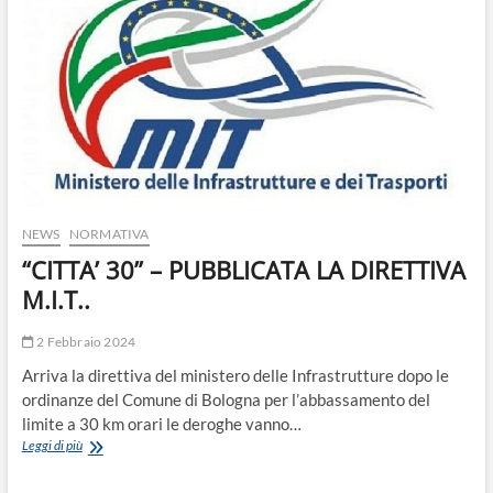
o
n
NEWS
NORMATIVA
“CITTA’ 30” – PUBBLICATA LA DIRETTIVA
M.I.T..
2 Febbraio 2024
Arriva la direttiva del ministero delle Infrastrutture dopo le
ordinanze del Comune di Bologna per l’abbassamento del
limite a 30 km orari le deroghe vanno…
“CITTA’
Leggi di più
30”
–