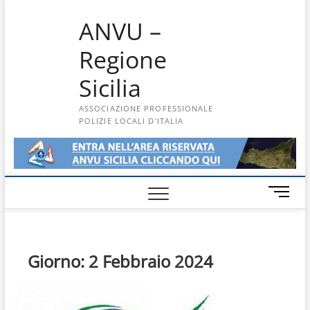
Skip
ANVU –
to
content
Regione
Sicilia
ASSOCIAZIONE PROFESSIONALE
POLIZIE LOCALI D'ITALIA
M
e
n
u
B
Giorno:
2 Febbraio 2024
u
t
t