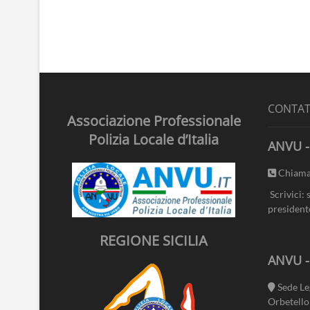
CONTAT
Associazione Professionale
Polizia Locale d’Italia
ANVU -
Chiama
Scrivici: 
president
REGIONE SICILIA
ANVU 
Sede Le
Orbetello