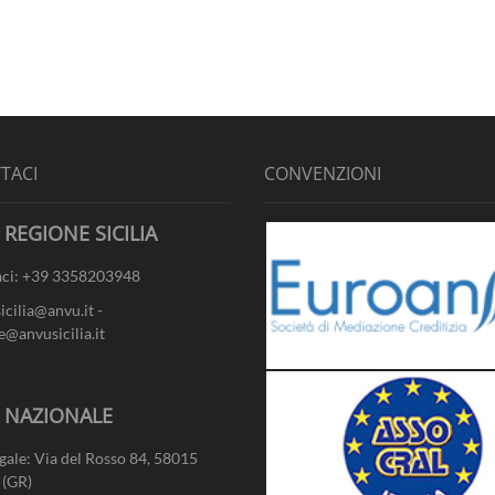
TACI
CONVENZIONI
 REGIONE SICILIA
ci: +39 3358203948
sicilia@anvu.it -
e@anvusicilia.it
- NAZIONALE
gale: Via del Rosso 84, 58015
 (GR)