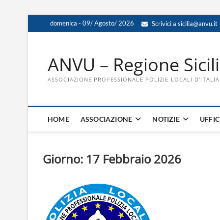
Skip
domenica - 09/ Agosto/ 2026
Scrivici a sicilia@anvu.it
to
content
ANVU – Regione Sicil
ASSOCIAZIONE PROFESSIONALE POLIZIE LOCALI D'ITALIA
HOME
ASSOCIAZIONE
NOTIZIE
UFFIC
Giorno:
17 Febbraio 2026