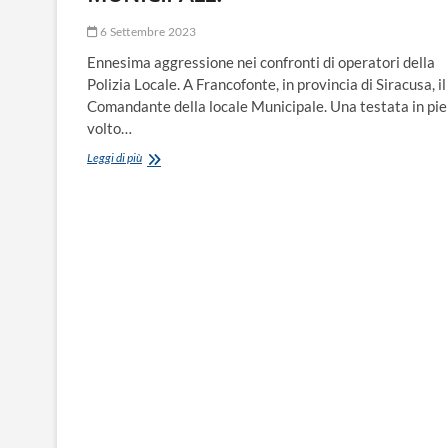
6 Settembre 2023
Ennesima aggressione nei confronti di operatori della
Polizia Locale. A Francofonte, in provincia di Siracusa, il
Comandante della locale Municipale. Una testata in pi
volto…
FRANCOFONTE
Leggi di più
(SR):
TESTATA
AL
COMANDANTE
DELLA
POLIZIA
MUNICIPALE.