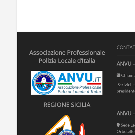
CONTAT
Associazione Professionale
Polizia Locale d’Italia
ANVU -
Chiama
Scrivici: 
president
REGIONE SICILIA
ANVU 
Sede Le
Orbetello