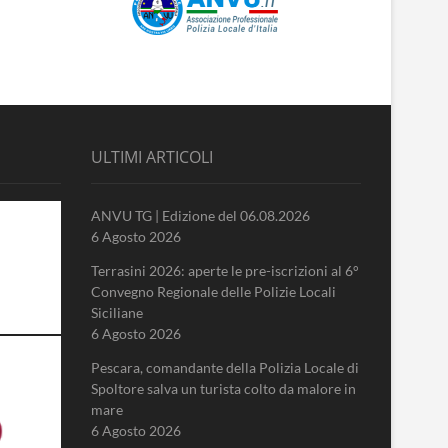
ULTIMI ARTICOLI
ANVU TG | Edizione del 06.08.2026
6 Agosto 2026
Terrasini 2026: aperte le pre-iscrizioni al 6°
Convegno Regionale delle Polizie Locali
Siciliane
6 Agosto 2026
Pescara, comandante della Polizia Locale di
Spoltore salva un turista colto da malore in
mare
6 Agosto 2026