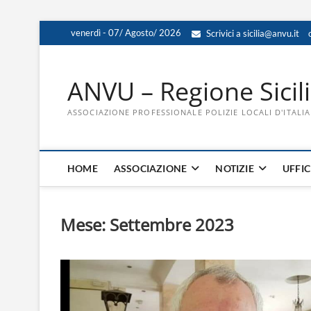
Skip
venerdì - 07/ Agosto/ 2026
Scrivici a sicilia@anvu.it
to
content
ANVU – Regione Sicil
ASSOCIAZIONE PROFESSIONALE POLIZIE LOCALI D'ITALIA
HOME
ASSOCIAZIONE
NOTIZIE
UFFIC
Mese:
Settembre 2023