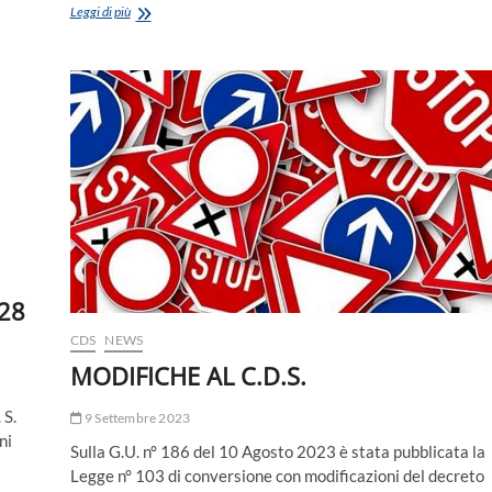
Richiesta
Leggi di più
di
una
riduzione
dell’imposta
sul
reddito
delle
persone
fisiche
e
delle
addizionali
regionali
e
28
comunali
al
CDS
NEWS
personale
della
MODIFICHE AL C.D.S.
Polizia
Locale.
 S.
9 Settembre 2023
ni
Sulla G.U. n° 186 del 10 Agosto 2023 è stata pubblicata la
Legge n° 103 di conversione con modificazioni del decreto