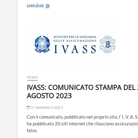
ANVU
Leggi di più
ENNA:
SI
DIMETTE
IL
PRESIDENTE
PROVINCIALE
GIANNI
VELARDITA.
NEWS
IVASS: COMUNICATO STAMPA DEL 
AGOSTO 2023
17 Settembre 2023
Con il comunicato, pubblicato nel proprio sito, l’ I. V. A. S.
ha pubblicato 20 siti internet che rilasciano assicurazio
false.