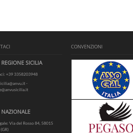
TACI
CONVENZIONI
 REGIONE SICILIA
ci: +39 3358203948
sicilia@anvu.it -
e@anvusicilia.it
- NAZIONALE
gale: Via del Rosso 84, 58015
 (GR)