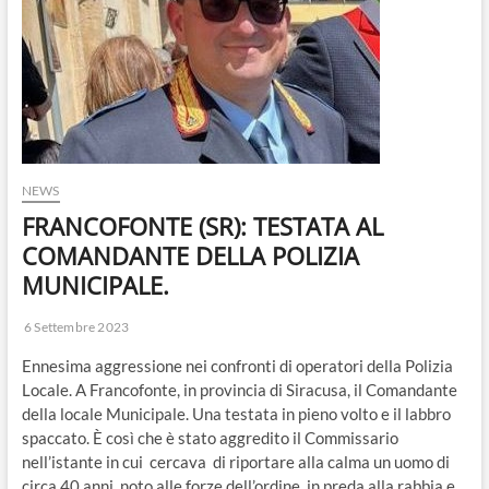
o
n
NEWS
FRANCOFONTE (SR): TESTATA AL
COMANDANTE DELLA POLIZIA
MUNICIPALE.
6 Settembre 2023
Ennesima aggressione nei confronti di operatori della Polizia
Locale. A Francofonte, in provincia di Siracusa, il Comandante
della locale Municipale. Una testata in pieno volto e il labbro
spaccato. È così che è stato aggredito il Commissario
nell’istante in cui cercava di riportare alla calma un uomo di
circa 40 anni, noto alle forze dell’ordine, in preda alla rabbia e