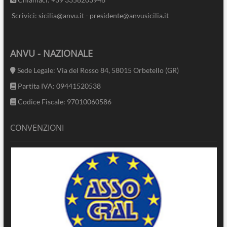
Scrivici: sicilia@anvu.it - presidente@anvusicilia.it
ANVU - NAZIONALE
Sede Legale: Via del Rosso 84, 58015 Orbetello (GR)
Partita IVA: 09441520538
Codice Fiscale: 97010060586
CONVENZIONI