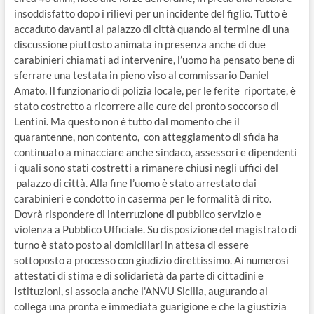
insoddisfatto dopo i rilievi per un incidente del figlio. Tutto è
accaduto davanti al palazzo di città quando al termine di una
discussione piuttosto animata in presenza anche di due
carabinieri chiamati ad intervenire, l’uomo ha pensato bene di
sferrare una testata in pieno viso al commissario Daniel
Amato. Il funzionario di polizia locale, per le ferite riportate, è
stato costretto a ricorrere alle cure del pronto soccorso di
Lentini. Ma questo non è tutto dal momento che il
quarantenne, non contento, con atteggiamento di sfida ha
continuato a minacciare anche sindaco, assessori e dipendenti
i quali sono stati costretti a rimanere chiusi negli uffici del
palazzo di città. Alla fine l’uomo è stato arrestato dai
carabinieri e condotto in caserma per le formalità di rito.
Dovrà rispondere di interruzione di pubblico servizio e
violenza a Pubblico Ufficiale. Su disposizione del magistrato di
turno è stato posto ai domiciliari in attesa di essere
sottoposto a processo con giudizio direttissimo. Ai numerosi
attestati di stima e di solidarietà da parte di cittadini e
Istituzioni, si associa anche l'ANVU Sicilia, augurando al
collega una pronta e immediata guarigione e che la giustizia