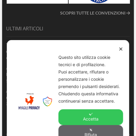
SCOPRI TUTTE LE CONVENZIONI
ULTIMI ARTICOLI
Terrasini 2026: aperte le pre-iscrizioni al 6° Convegno Regionale
✕
delle Polizie Locali Siciliane
Questo sito utilizza cookie
6 Agosto 2026
tecnici e di profilazione.
ANVU Sicilia esprime piena vicinanza al Comando di Polizia
Puoi accettare, rifiutare o
Locale di Catania e all’Agente gravemente ferito in servizio
personalizzare i cookie
5 Agosto 2026
premendo i pulsanti desiderati.
ANVU Sicilia News – Episodio 3 | Sicurezza urbana: una
Chiudendo questa informativa
responsabilità condivisa
continuerai senza accettare.
3 Agosto 2026
Accetta
ANVU – Regione Sicilia
© Copyright 2022. All right reserved to
. |
Privacy e
Rifiuta