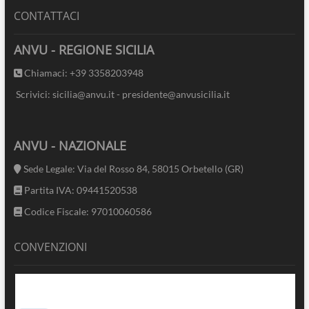
CONTATTACI
ANVU - REGIONE SICILIA
Chiamaci: +39 3358203948
Scrivici: sicilia@anvu.it - presidente@anvusicilia.it
ANVU - NAZIONALE
Sede Legale: Via del Rosso 84, 58015 Orbetello (GR)
Partita IVA: 09441520538
Codice Fiscale: 97010060586
CONVENZIONI