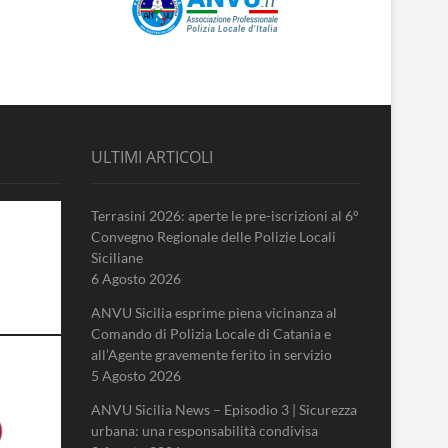
ULTIMI ARTICOLI
Terrasini 2026: aperte le pre-iscrizioni al 6°
Convegno Regionale delle Polizie Locali
Siciliane
6 Agosto 2026
ANVU Sicilia esprime piena vicinanza al
Comando di Polizia Locale di Catania e
all’Agente gravemente ferito in servizio
5 Agosto 2026
ANVU Sicilia News – Episodio 3 | Sicurezza
urbana: una responsabilità condivisa