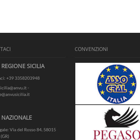
TACI
CONVENZIONI
 REGIONE SICILIA
ci: +39 3358203948
sicilia@anvu.it -
e@anvusicilia.it
- NAZIONALE
gale: Via del Rosso 84, 58015
 (GR)