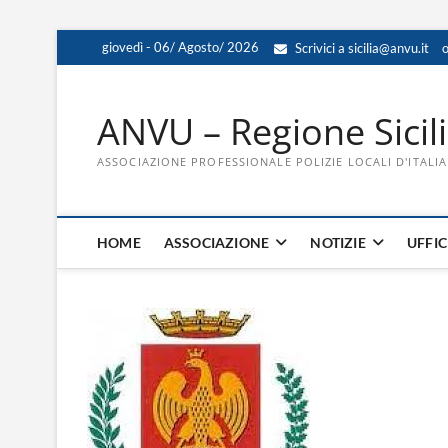
Skip
giovedì - 06/ Agosto/ 2026
Scrivici a sicilia@anvu.it
o
to
content
ANVU – Regione Sicil
ASSOCIAZIONE PROFESSIONALE POLIZIE LOCALI D'ITALIA
HOME
ASSOCIAZIONE
NOTIZIE
UFFIC