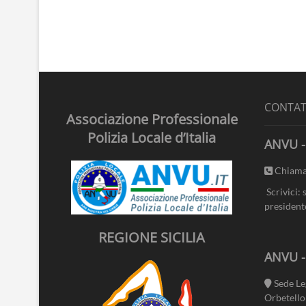
CONTAT
Associazione Professionale
Polizia Locale d’Italia
ANVU -
Chiama
Scrivici: 
president
REGIONE SICILIA
ANVU 
Sede Le
Orbetello