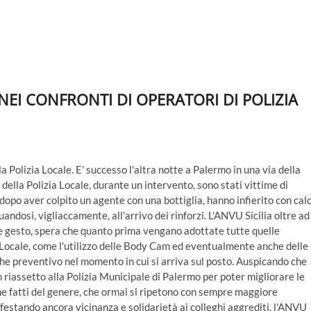
EI CONFRONTI DI OPERATORI DI POLIZIA
a Polizia Locale. E' successo l'altra notte a Palermo in una via della
ella Polizia Locale, durante un intervento, sono stati vittime di
dopo aver colpito un agente con una bottiglia, hanno infierito con calc
andosi, vigliaccamente, all'arrivo dei rinforzi. L'ANVU Sicilia oltre ad
ile gesto, spera che quanto prima vengano adottate tutte quelle
ia Locale, come l'utilizzo delle Body Cam ed eventualmente anche delle
he preventivo nel momento in cui si arriva sul posto. Auspicando che
iassetto alla Polizia Municipale di Palermo per poter migliorare le
 che fatti del genere, che ormai si ripetono con sempre maggiore
festando ancora vicinanza e solidarietà ai colleghi aggrediti, l'ANVU