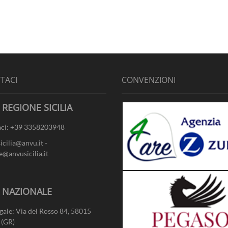
TACI
CONVENZIONI
 REGIONE SICILIA
ci: +39 3358203948
sicilia@anvu.it -
e@anvusicilia.it
- NAZIONALE
gale: Via del Rosso 84, 58015
 (GR)