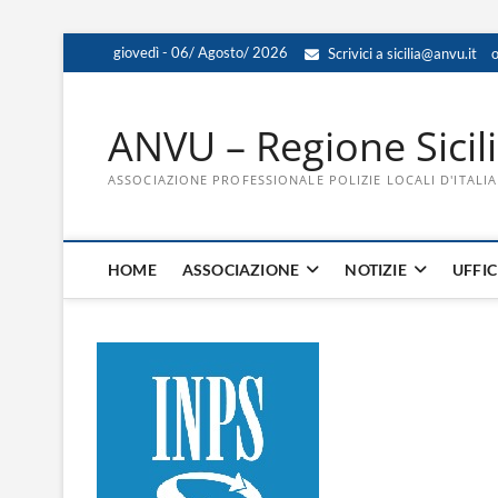
Skip
giovedì - 06/ Agosto/ 2026
Scrivici a sicilia@anvu.it
o
to
content
ANVU – Regione Sicil
ASSOCIAZIONE PROFESSIONALE POLIZIE LOCALI D'ITALIA
HOME
ASSOCIAZIONE
NOTIZIE
UFFIC