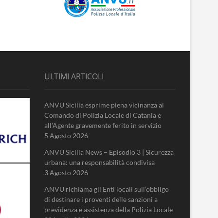
ULTIMI ARTICOLI
ANVU Sicilia esprime piena vicinanza al
Comando di Polizia Locale di Catania e
all’Agente gravemente ferito in servizio
5 Agosto 2026
ANVU Sicilia News – Episodio 3 | Sicurezza
urbana: una responsabilità condivisa
3 Agosto 2026
ANVU richiama gli Enti locali sull’obbligo
di destinare i proventi delle sanzioni a
previdenza e assistenza della Polizia Locale