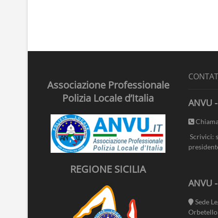
CONTAT
Associazione Professionale
Polizia Locale d’Italia
ANVU -
Chiama
Scrivici: 
president
REGIONE SICILIA
ANVU 
Sede Le
Orbetello