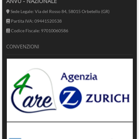
ANVU - NAZIONALE
Sede Legale: Via del Rosso 84, 58015 Orbetello (GR)
Partita IVA: 09441520538
Codice Fiscale: 97010060586
CONVENZIONI